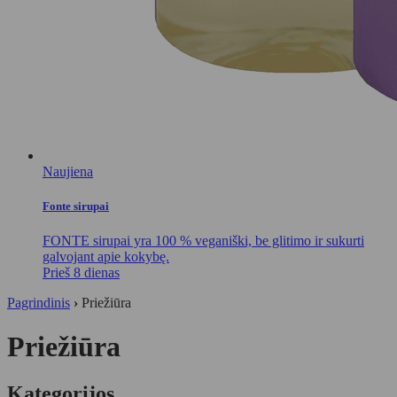
Naujiena
Fonte sirupai
FONTE sirupai yra 100 % veganiški, be glitimo ir sukurti
galvojant apie kokybę.
Prieš 8 dienas
Pagrindinis
›
Priežiūra
Priežiūra
Kategorijos