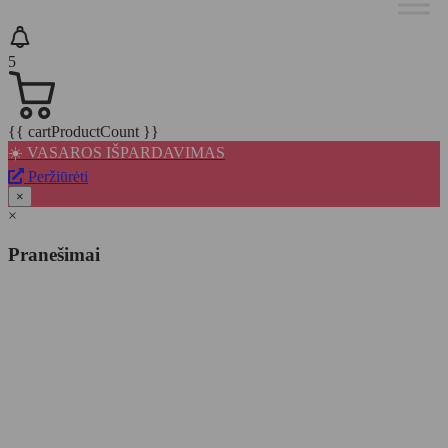
5
{{ cartProductCount }}
☀️ VASAROS IŠPARDAVIMAS
Peržiūrėti
×
×
Pranešimai