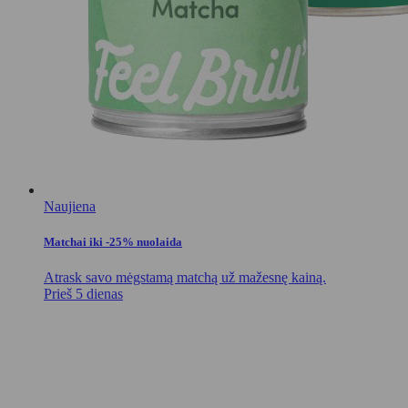
Naujiena
Matchai iki -25% nuolaida
Atrask savo mėgstamą matchą už mažesnę kainą.
Prieš 5 dienas