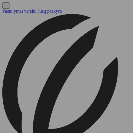
×
Pasiūlymai verslui
Jūsų paskyra