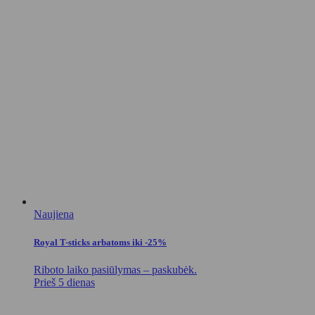
Naujiena
Royal T-sticks arbatoms iki -25%
Riboto laiko pasiūlymas – paskubėk.
Prieš 5 dienas