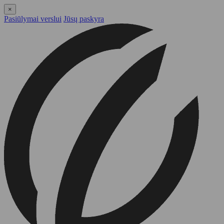
×
Pasiūlymai verslui
Jūsų paskyra