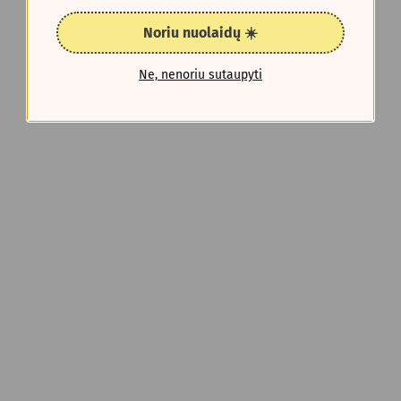
Noriu nuolaidų ☀️
Ne, nenoriu sutaupyti