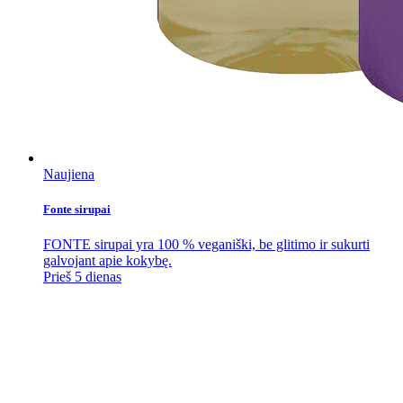
Naujiena
Fonte sirupai
FONTE sirupai yra 100 % veganiški, be glitimo ir sukurti
galvojant apie kokybę.
Prieš 5 dienas