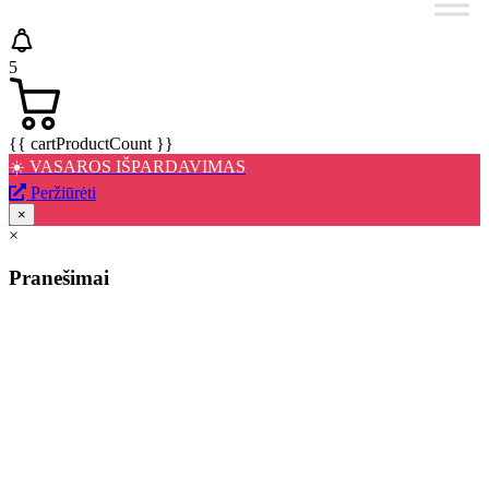
5
{{ cartProductCount }}
☀️ VASAROS IŠPARDAVIMAS
Peržiūrėti
×
×
Pranešimai