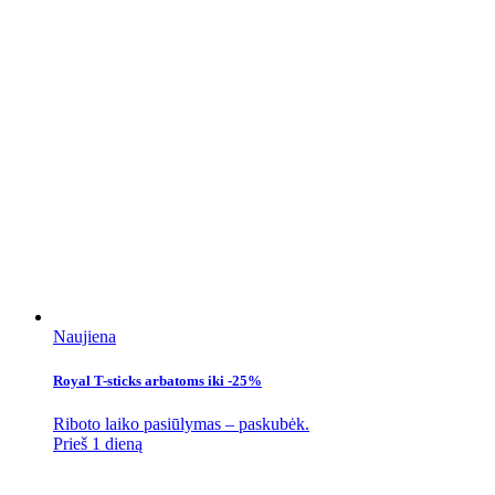
Naujiena
Royal T-sticks arbatoms iki -25%
Riboto laiko pasiūlymas – paskubėk.
Prieš 1 dieną