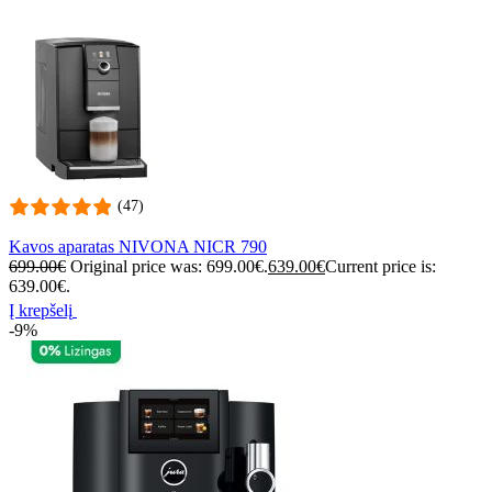
(47)
Kavos aparatas NIVONA NICR 790
699.00
€
Original price was: 699.00€.
639.00
€
Current price is:
639.00€.
Į krepšelį
-9%