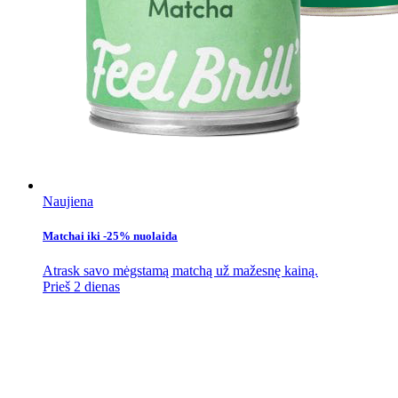
Naujiena
Matchai iki -25% nuolaida
Atrask savo mėgstamą matchą už mažesnę kainą.
Prieš 2 dienas