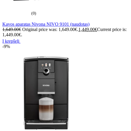
(0)
Kavos aparatas Nivona NIVO 9101 (naudotas)
1,649.00
€
Original price was: 1,649.00€.
1,449.00
€
Current price is:
1,449.00€.
Į krepšelį
-9%