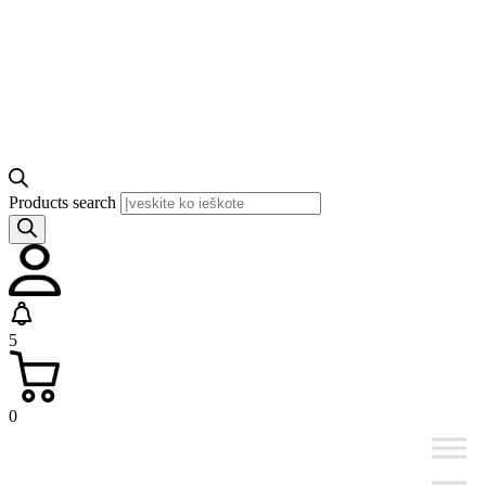
Products search
5
0