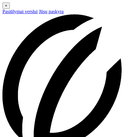
×
Pasiūlymai verslui
Jūsų paskyra