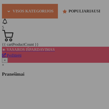
VISOS KATEGORIJOS
POPULIARIAUSI
5
{{ cartProductCount }}
☀️ VASAROS IŠPARDAVIMAS
Peržiūrėti
×
×
Pranešimai