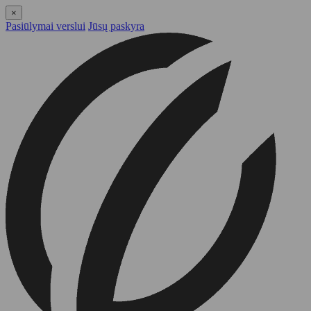
×
Pasiūlymai verslui
Jūsų paskyra