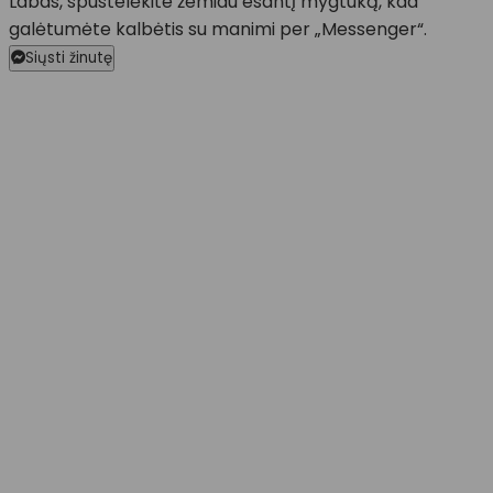
Labas, spustelėkite žemiau esantį mygtuką, kad
galėtumėte kalbėtis su manimi per „Messenger“.
Siųsti žinutę