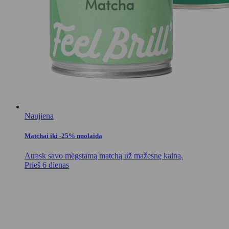
Naujiena
Matchai iki -25% nuolaida
Atrask savo mėgstamą matchą už mažesnę kainą.
Prieš 6 dienas