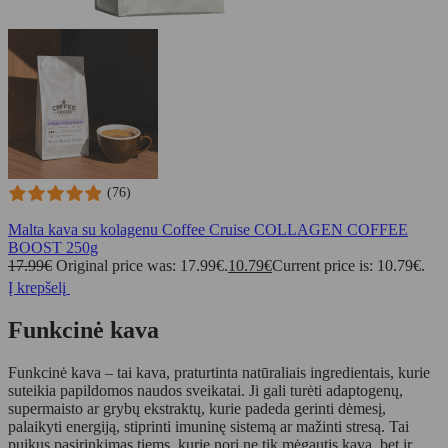
(76)
Malta kava su kolagenu Coffee Cruise COLLAGEN COFFEE
BOOST 250g
17.99
€
Original price was: 17.99€.
10.79
€
Current price is: 10.79€.
Į krepšelį
Funkcinė kava
Funkcinė kava – tai kava, praturtinta natūraliais ingredientais, kurie
suteikia papildomos naudos sveikatai. Ji gali turėti adaptogenų,
supermaisto ar grybų ekstraktų, kurie padeda gerinti dėmesį,
palaikyti energiją, stiprinti imuninę sistemą ar mažinti stresą. Tai
puikus pasirinkimas tiems, kurie nori ne tik mėgautis kava, bet ir