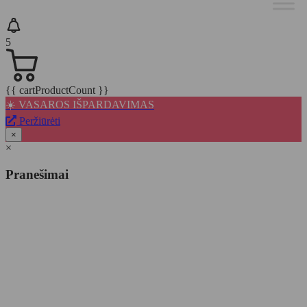
5
{{ cartProductCount }}
☀️ VASAROS IŠPARDAVIMAS
Peržiūrėti
×
×
Pranešimai