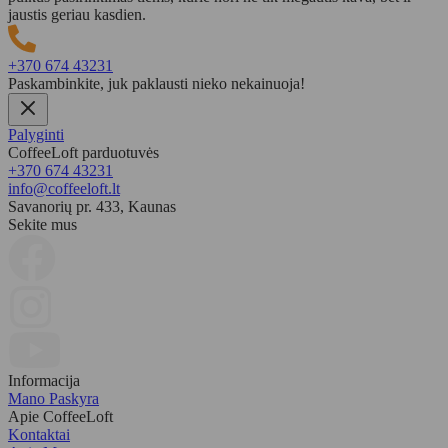
jaustis geriau kasdien.
+370 674 43231
Paskambinkite, juk paklausti nieko nekainuoja!
Palyginti
CoffeeLoft parduotuvės
+370 674 43231
info@coffeeloft.lt
Savanorių pr. 433, Kaunas
Sekite mus
Informacija
Mano Paskyra
Apie CoffeeLoft
Kontaktai