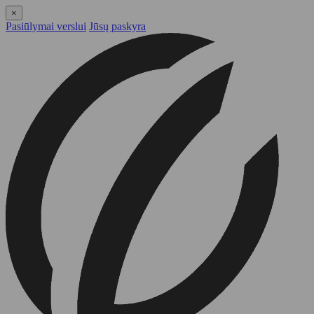
×
Pasiūlymai verslui
Jūsų paskyra