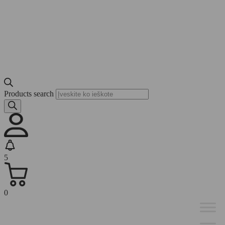
Products search
5
0