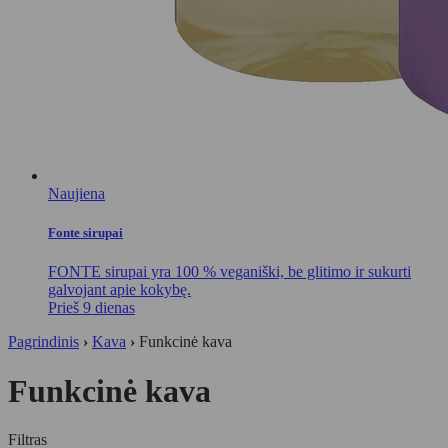
Naujiena
Fonte sirupai
FONTE sirupai yra 100 % veganiški, be glitimo ir sukurti
galvojant apie kokybę.
Prieš 9 dienas
Pagrindinis
›
Kava
›
Funkcinė kava
Funkcinė kava
Filtras