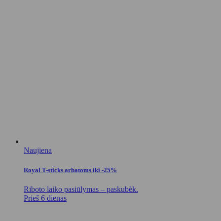
Naujiena
Royal T-sticks arbatoms iki -25%
Riboto laiko pasiūlymas – paskubėk.
Prieš 6 dienas