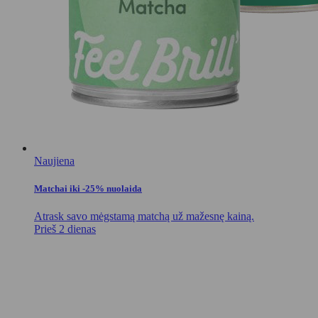
Naujiena
Matchai iki -25% nuolaida
Atrask savo mėgstamą matchą už mažesnę kainą.
Prieš 2 dienas