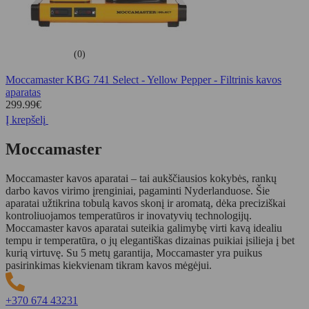
(0)
Moccamaster KBG 741 Select - Yellow Pepper - Filtrinis kavos
aparatas
299.99
€
Į krepšelį
Moccamaster
Moccamaster kavos aparatai – tai aukščiausios kokybės, rankų
darbo kavos virimo įrenginiai, pagaminti Nyderlanduose. Šie
aparatai užtikrina tobulą kavos skonį ir aromatą, dėka preciziškai
kontroliuojamos temperatūros ir inovatyvių technologijų.
Moccamaster kavos aparatai suteikia galimybę virti kavą idealiu
tempu ir temperatūra, o jų elegantiškas dizainas puikiai įsilieja į bet
kurią virtuvę. Su 5 metų garantija, Moccamaster yra puikus
pasirinkimas kiekvienam tikram kavos mėgėjui.
+370 674 43231