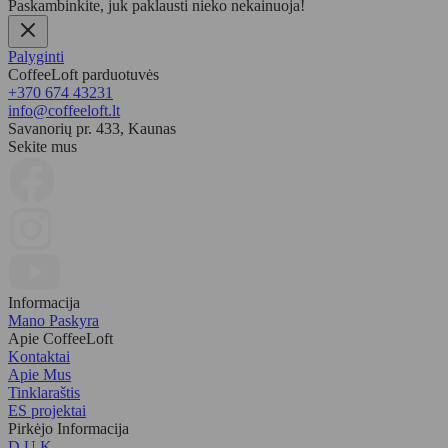
Paskambinkite, juk paklausti nieko nekainuoja!
Palyginti
CoffeeLoft parduotuvės
+370 674 43231
info@coffeeloft.lt
Savanorių pr. 433, Kaunas
Sekite mus
Informacija
Mano Paskyra
Apie CoffeeLoft
Kontaktai
Apie Mus
Tinklaraštis
ES projektai
Pirkėjo Informacija
D.U.K.