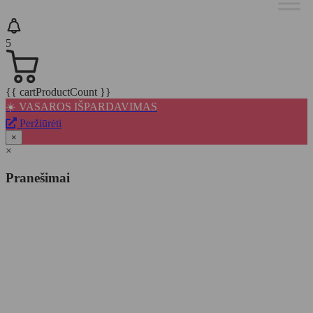
5
{{ cartProductCount }}
☀️ VASAROS IŠPARDAVIMAS
Peržiūrėti
×
×
Pranešimai