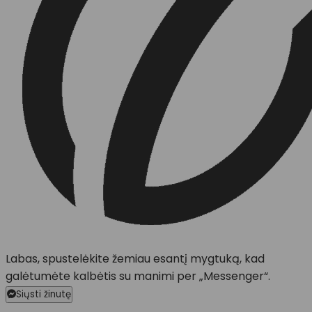
Labas, spustelėkite žemiau esantį mygtuką, kad
galėtumėte kalbėtis su manimi per „Messenger“.
Siųsti žinutę