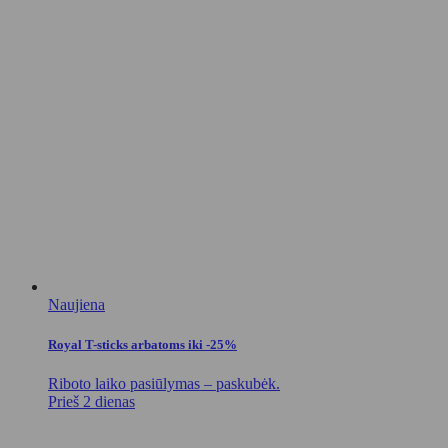
Naujiena
Royal T-sticks arbatoms iki -25%
Riboto laiko pasiūlymas – paskubėk.
Prieš 2 dienas