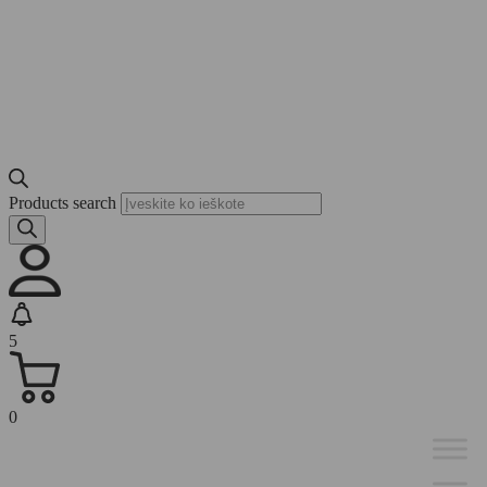
Products search
5
0