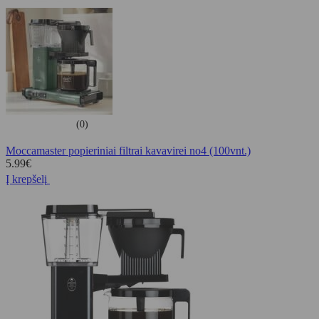
(0)
Moccamaster popieriniai filtrai kavavirei no4 (100vnt.)
5.99
€
Į krepšelį