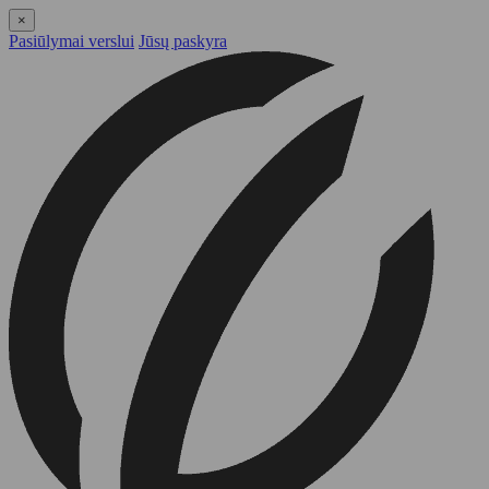
×
Pasiūlymai verslui
Jūsų paskyra