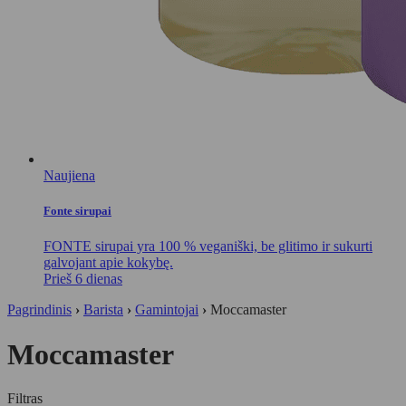
Naujiena
Fonte sirupai
FONTE sirupai yra 100 % veganiški, be glitimo ir sukurti
galvojant apie kokybę.
Prieš 6 dienas
Pagrindinis
›
Barista
›
Gamintojai
›
Moccamaster
Moccamaster
Filtras