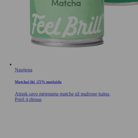
Naujiena
Matchai iki -25% nuolaida
Atrask savo mėgstamą matchą už mažesnę kainą.
Prieš 4 dienas