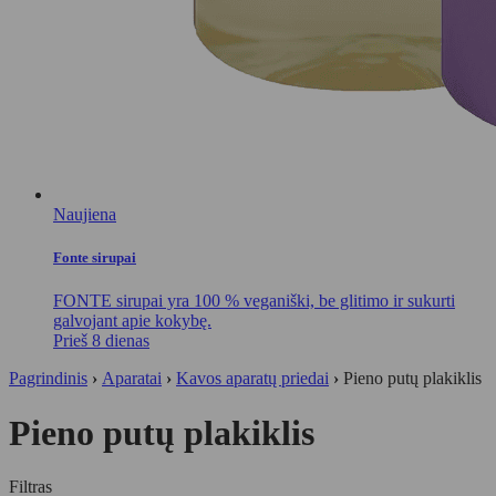
Naujiena
Fonte sirupai
FONTE sirupai yra 100 % veganiški, be glitimo ir sukurti
galvojant apie kokybę.
Prieš 8 dienas
Pagrindinis
›
Aparatai
›
Kavos aparatų priedai
›
Pieno putų plakiklis
Pieno putų plakiklis
Filtras