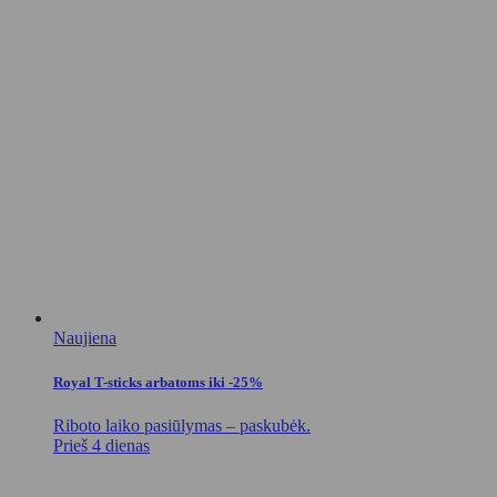
Naujiena
Royal T-sticks arbatoms iki -25%
Riboto laiko pasiūlymas – paskubėk.
Prieš 4 dienas