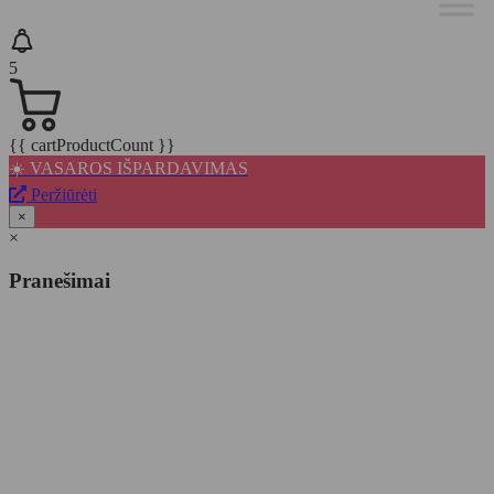
5
{{ cartProductCount }}
☀️ VASAROS IŠPARDAVIMAS
Peržiūrėti
×
×
Pranešimai