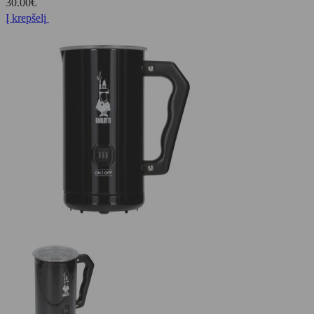
30.00
€
Į krepšelį