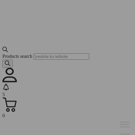
Products search
5
0