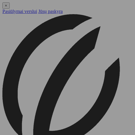
×
Pasiūlymai verslui
Jūsų paskyra