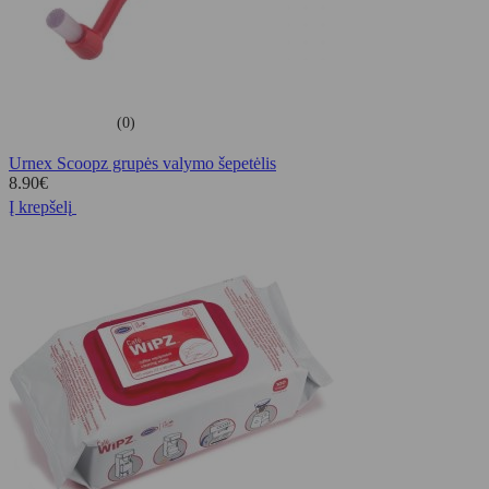
(0)
Urnex Scoopz grupės valymo šepetėlis
8.90
€
Į krepšelį