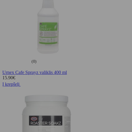
(0)
Urnex Cafe Sprayz valiklis 400 ml
15.90
€
Į krepšelį