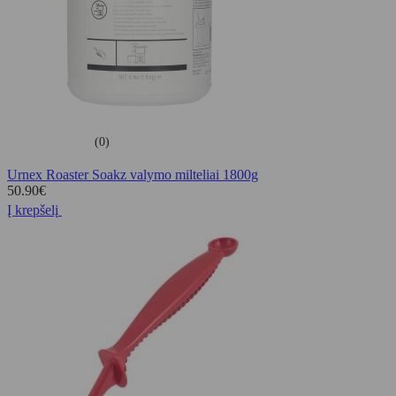
(0)
Urnex Roaster Soakz valymo milteliai 1800g
50.90
€
Į krepšelį