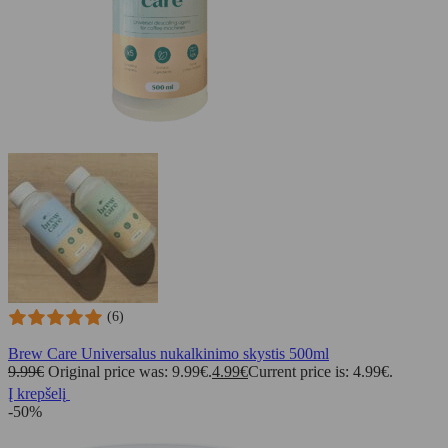
(6)
Brew Care Universalus nukalkinimo skystis 500ml
9.99
€
Original price was: 9.99€.
4.99
€
Current price is: 4.99€.
Į krepšelį
-50%