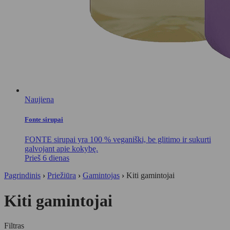
Naujiena
Fonte sirupai
FONTE sirupai yra 100 % veganiški, be glitimo ir sukurti
galvojant apie kokybę.
Prieš 6 dienas
Pagrindinis
›
Priežiūra
›
Gamintojas
›
Kiti gamintojai
Kiti gamintojai
Filtras