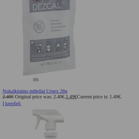
(0)
Nukalkinimo milteliai Urnex 28g
2.40
€
Original price was: 2.40€.
1.49
€
Current price is: 1.49€.
Į krepšelį