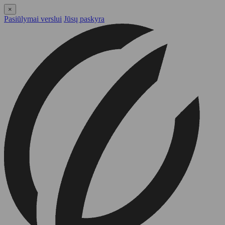
×
Pasiūlymai verslui
Jūsų paskyra