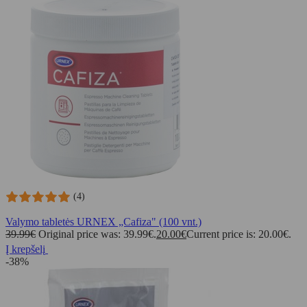
(4)
Valymo tabletės URNEX „Cafiza" (100 vnt.)
39.99
€
Original price was: 39.99€.
20.00
€
Current price is: 20.00€.
Į krepšelį
-38%