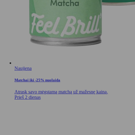
Naujiena
Matchai iki -25% nuolaida
Atrask savo mėgstamą matchą už mažesnę kainą.
Prieš 2 dienas