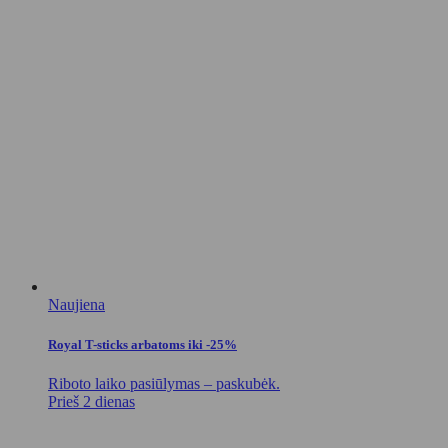
Naujiena
Royal T-sticks arbatoms iki -25%
Riboto laiko pasiūlymas – paskubėk.
Prieš 2 dienas