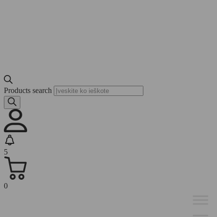
Products search
5
0