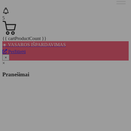
5
{{ cartProductCount }}
☀️ VASAROS IŠPARDAVIMAS
Peržiūrėti
×
×
Pranešimai