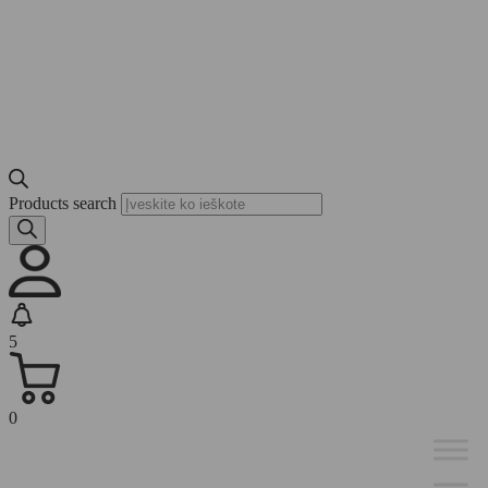
Products search
5
0