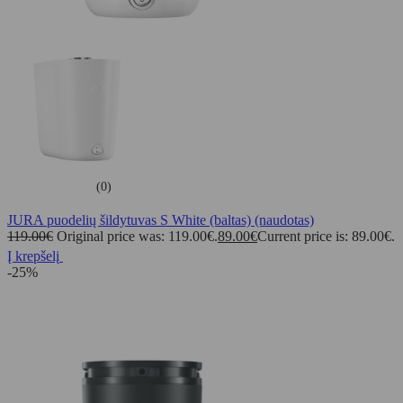
(0)
JURA puodelių šildytuvas S White (baltas) (naudotas)
119.00
€
Original price was: 119.00€.
89.00
€
Current price is: 89.00€.
Į krepšelį
-25%