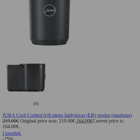
(0)
JURA Cool Control 0.6l pieno šaldytuvas (EB) juodas (naudotas)
219.00
€
Original price was: 219.00€.
164.00
€
Current price is:
164.00€.
Į krepšelį
-25%