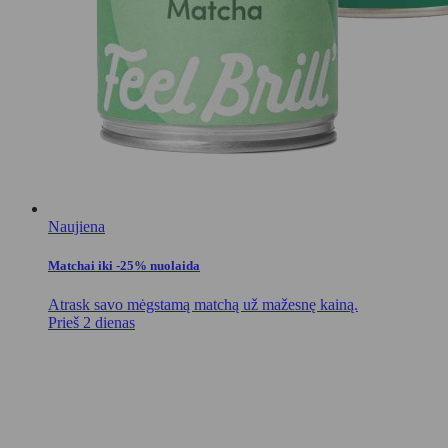
Naujiena
Matchai iki -25% nuolaida
Atrask savo mėgstamą matchą už mažesnę kainą.
Prieš 2 dienas