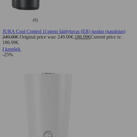
(0)
JURA Cool Control 1l pieno šaldytuvas (EB) juodas (naudotas)
249.00
€
Original price was: 249.00€.
186.99
€
Current price is:
186.99€.
Į krepšelį
-25%