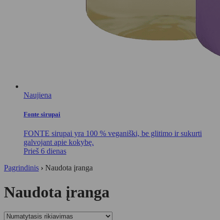
Naujiena
Fonte sirupai
FONTE sirupai yra 100 % veganiški, be glitimo ir sukurti
galvojant apie kokybę.
Prieš 6 dienas
Pagrindinis
›
Naudota įranga
Naudota įranga