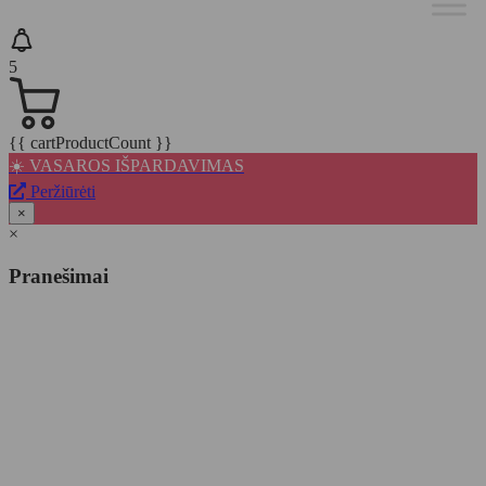
5
{{ cartProductCount }}
☀️ VASAROS IŠPARDAVIMAS
Peržiūrėti
×
×
Pranešimai