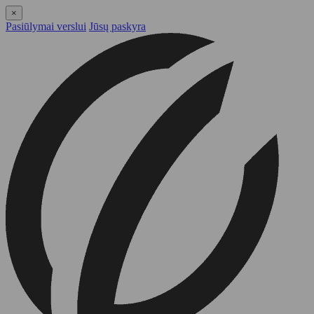
×
Pasiūlymai verslui
Jūsų paskyra