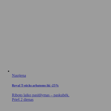
Naujiena
Royal T-sticks arbatoms iki -25%
Riboto laiko pasiūlymas – paskubėk.
Prieš 2 dienas