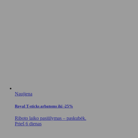
Naujiena
Royal T-sticks arbatoms iki -25%
Riboto laiko pasiūlymas – paskubėk.
Prieš 6 dienas