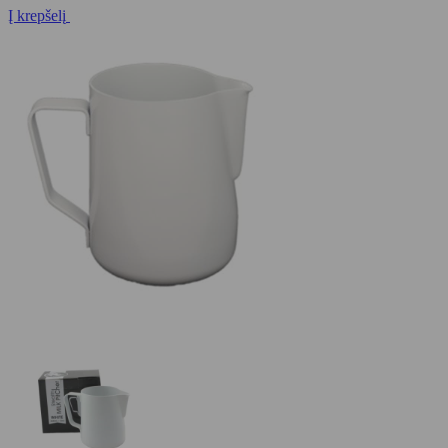
Į krepšelį