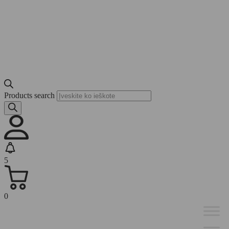
Products search
5
0