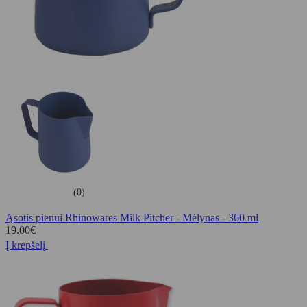
(0)
Ąsotis pienui Rhinowares Milk Pitcher - Mėlynas - 360 ml
19.00
€
Į krepšelį