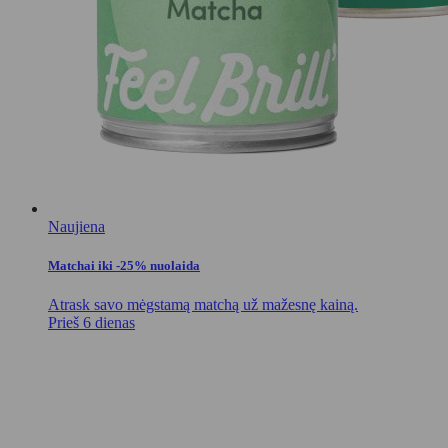
Naujiena
Matchai iki -25% nuolaida
Atrask savo mėgstamą matchą už mažesnę kainą.
Prieš 6 dienas