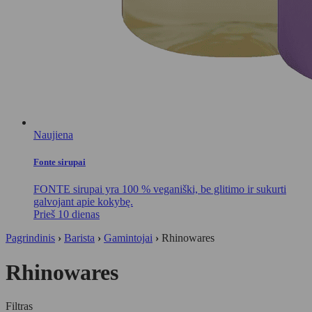
Naujiena
Fonte sirupai
FONTE sirupai yra 100 % veganiški, be glitimo ir sukurti
galvojant apie kokybę.
Prieš 10 dienas
Pagrindinis
›
Barista
›
Gamintojai
›
Rhinowares
Rhinowares
Filtras