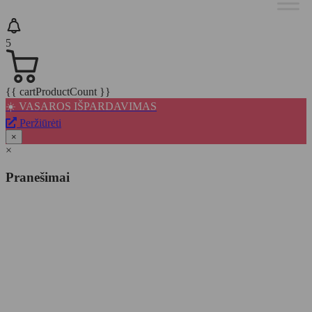
5
{{ cartProductCount }}
☀️ VASAROS IŠPARDAVIMAS
Peržiūrėti
×
×
Pranešimai