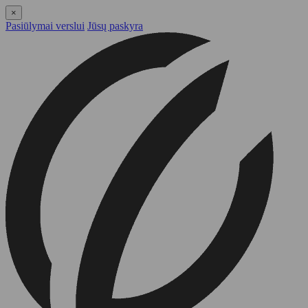
×
Pasiūlymai verslui
Jūsų paskyra