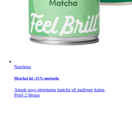
Naujiena
Matchai iki -25% nuolaida
Atrask savo mėgstamą matchą už mažesnę kainą.
Prieš 2 dienas