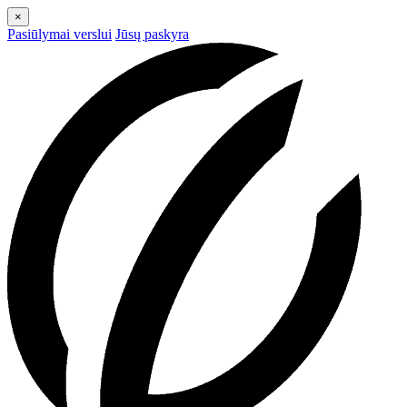
×
Pasiūlymai verslui
Jūsų paskyra