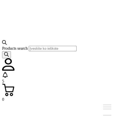
Products search
5
0