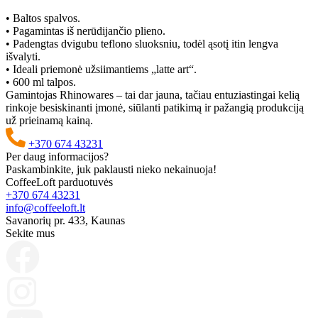
• Baltos spalvos.
• Pagamintas iš nerūdijančio plieno.
• Padengtas dvigubu teflono sluoksniu, todėl ąsotį itin lengva
išvalyti.
• Ideali priemonė užsiimantiems „latte art“.
• 600 ml talpos.
Gamintojas Rhinowares – tai dar jauna, tačiau entuziastingai kelią
rinkoje besiskinanti įmonė, siūlanti patikimą ir pažangią produkciją
už prieinamą kainą.
+370 674 43231
Per daug informacijos?
Paskambinkite, juk paklausti nieko nekainuoja!
CoffeeLoft parduotuvės
+370 674 43231
info@coffeeloft.lt
Savanorių pr. 433, Kaunas
Sekite mus