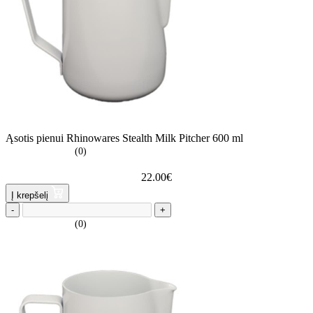
Ąsotis pienui Rhinowares Stealth Milk Pitcher 600 ml
(0)
22.00
€
Į krepšelį
-
+
(0)