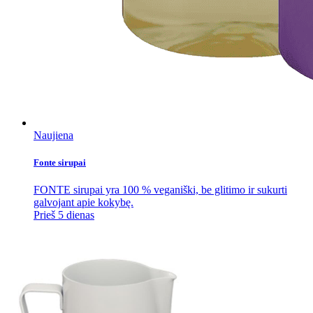
Naujiena
Fonte sirupai
FONTE sirupai yra 100 % veganiški, be glitimo ir sukurti
galvojant apie kokybę.
Prieš 5 dienas