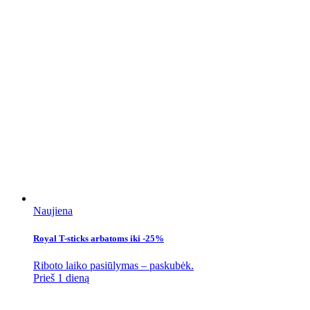
Naujiena
Royal T-sticks arbatoms iki -25%
Riboto laiko pasiūlymas – paskubėk.
Prieš 1 dieną