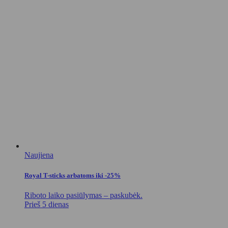
Naujiena
Royal T-sticks arbatoms iki -25%
Riboto laiko pasiūlymas – paskubėk.
Prieš 5 dienas