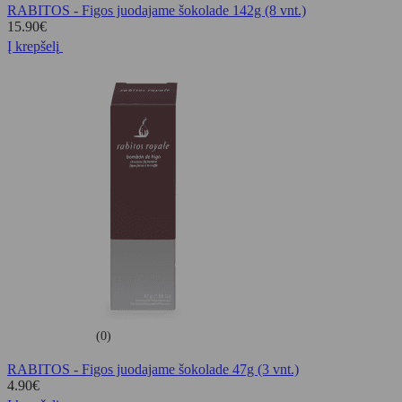
RABITOS - Figos juodajame šokolade 142g (8 vnt.)
15.90
€
Į krepšelį
(0)
RABITOS - Figos juodajame šokolade 47g (3 vnt.)
4.90
€