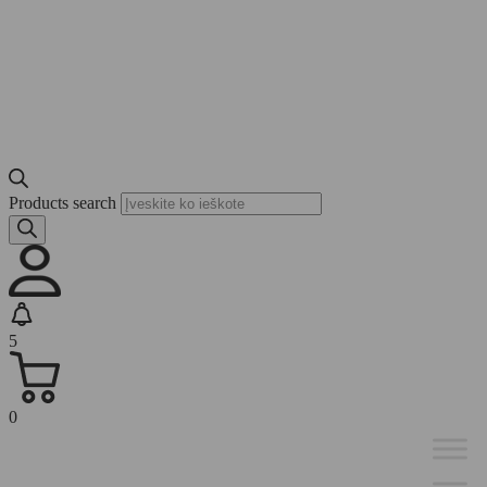
Products search
5
0