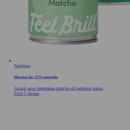
Naujiena
Matchai iki -25% nuolaida
Atrask savo mėgstamą matchą už mažesnę kainą.
Prieš 5 dienas