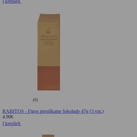
Į krepšelį
(0)
RABITOS - Figos pieniškame šokolade 47g (3 vnt.)
4.90
€
Į krepšelį