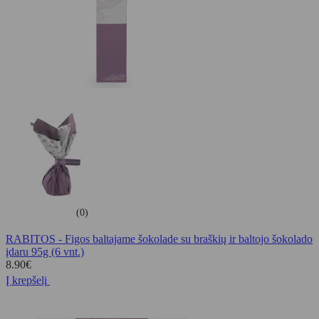
(0)
RABITOS - Figos baltajame šokolade su braškių ir baltojo šokolado
įdaru 95g (6 vnt.)
8.90
€
Į krepšelį