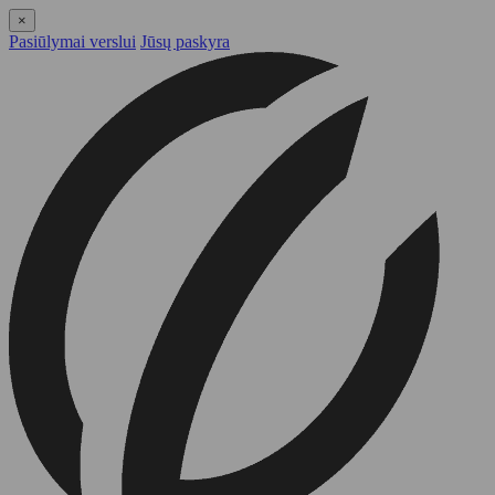
×
Pasiūlymai verslui
Jūsų paskyra