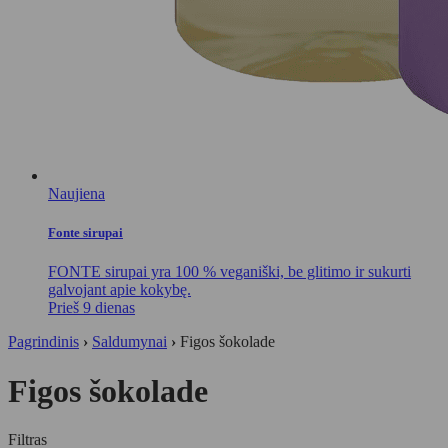
Naujiena
Fonte sirupai
FONTE sirupai yra 100 % veganiški, be glitimo ir sukurti
galvojant apie kokybę.
Prieš 9 dienas
Pagrindinis
›
Saldumynai
›
Figos šokolade
Figos šokolade
Filtras