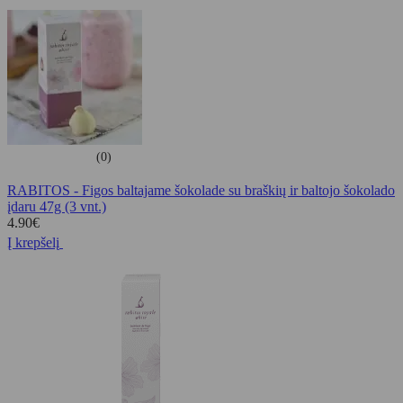
(0)
RABITOS - Figos baltajame šokolade su braškių ir baltojo šokolado
įdaru 47g (3 vnt.)
4.90
€
Į krepšelį