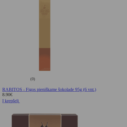
(0)
RABITOS - Figos pieniškame šokolade 95g (6 vnt.)
8.90
€
Į krepšelį