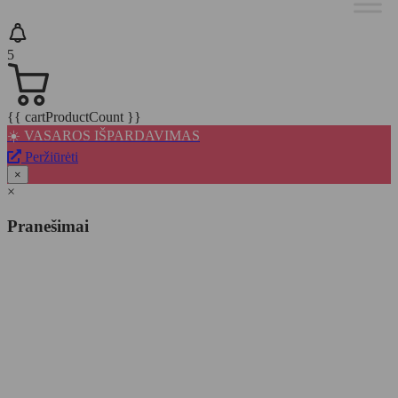
5
{{ cartProductCount }}
☀️ VASAROS IŠPARDAVIMAS
Peržiūrėti
×
×
Pranešimai