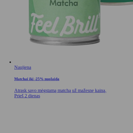
Naujiena
Matchai iki -25% nuolaida
Atrask savo mėgstamą matchą už mažesnę kainą.
Prieš 2 dienas