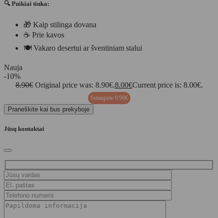
🔍 Puikiai tinka:
🎁 Kaip stilinga dovana
☕ Prie kavos
🍽️ Vakaro desertui ar šventiniam stalui
Nauja
-10%
8.90
€
Original price was: 8.90€.
8.00
€
Current price is: 8.00€.
Sutaupote
0.90
€
Praneškite kai bus prekyboje
Jūsų kontaktai