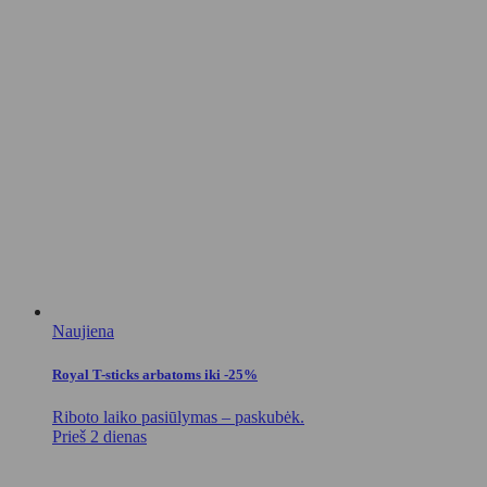
Naujiena
Royal T-sticks arbatoms iki -25%
Riboto laiko pasiūlymas – paskubėk.
Prieš 2 dienas