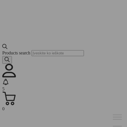
Products search
5
0