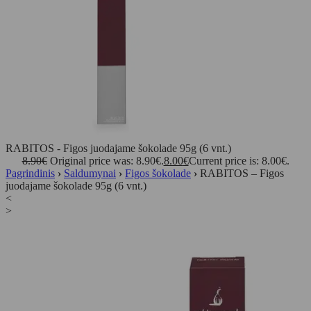
RABITOS - Figos juodajame šokolade 95g (6 vnt.)
8.90
€
Original price was: 8.90€.
8.00
€
Current price is: 8.00€.
Pagrindinis
›
Saldumynai
›
Figos šokolade
›
RABITOS – Figos
juodajame šokolade 95g (6 vnt.)
<
>