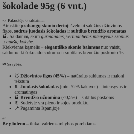
šokolade 95g (6 vnt.)
🍬 Pakuotėje 6 saldainiai
Atraskite
prabangų skonio derinį
: švelniai saldžios džiovintos
figos,
sodrus juodasis šokoladas
ir
subtilus brendžio aromatas
🥃. Saldainiai, skirti
gurmanams, vertinantiems intensyvius skonius
ir
aukštą kokybę
.
Kiekvienas kąsnelis –
elegantiško skonio balansas
nuo vaisių
saldumo iki šokolado sodrumo ir subtilaus brendžio poskonio ✨.
🍬 Savybės:
🥇
Džiovintos figos (45%)
– natūralus saldumas ir maloni
tekstūra
🍫
Juodasis šokoladas
(min. 52% kakavos) – intensyvus ir
aromatingas
🥃
Brendžio užuomina
(<0,5%) – subtilus poskonis
🥛 Sudėtyje yra pieno ir sojos produktų
📍 Pagaminta Ispanijoje
✅
Be gliuteno
– tinka įvairiems mitybos poreikiams