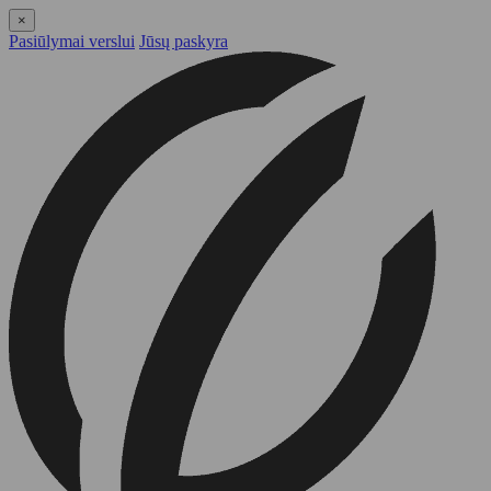
×
Pasiūlymai verslui
Jūsų paskyra