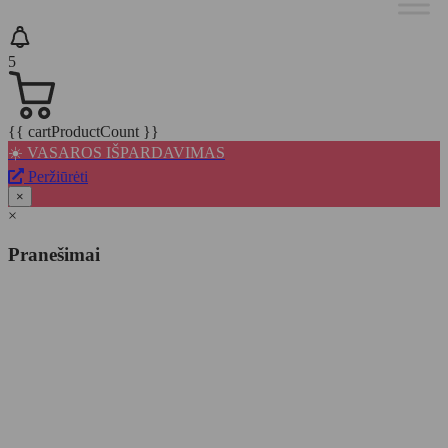
5
{{ cartProductCount }}
☀️ VASAROS IŠPARDAVIMAS
Peržiūrėti
×
×
Pranešimai