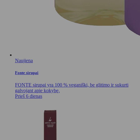
Naujiena
Fonte sirupai
FONTE sirupai yra 100 % veganiški, be glitimo ir sukurti
galvojant apie kokybę.
Prieš 6 dienas