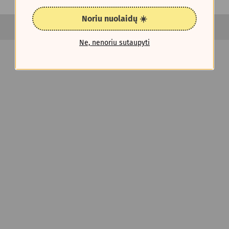
Noriu nuolaidų ☀️
Ne, nenoriu sutaupyti