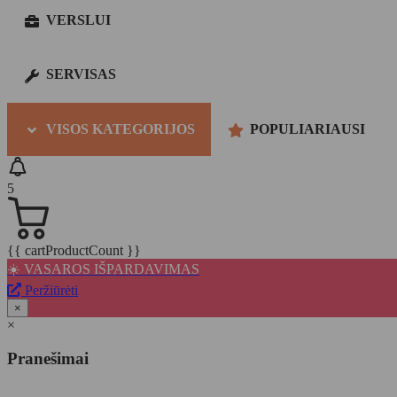
VERSLUI
SERVISAS
VISOS KATEGORIJOS
POPULIARIAUSI
5
{{ cartProductCount }}
☀️ VASAROS IŠPARDAVIMAS
Peržiūrėti
×
×
Pranešimai