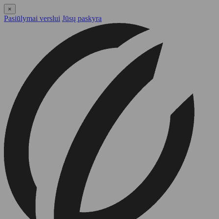
×
Pasiūlymai verslui
Jūsų paskyra