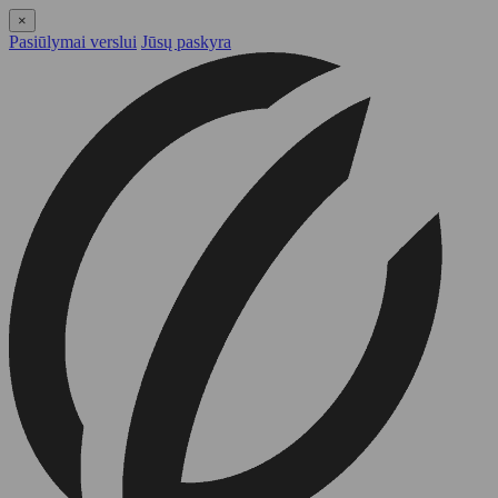
×
Pasiūlymai verslui
Jūsų paskyra