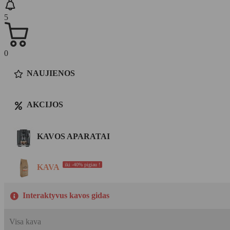
5
0
NAUJIENOS
AKCIJOS
KAVOS APARATAI
iki -40% pigiau !
KAVA
Interaktyvus kavos gidas
Visa kava