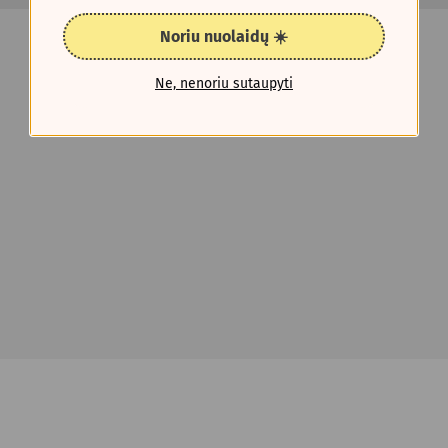
Noriu nuolaidų ☀️
Ne, nenoriu sutaupyti