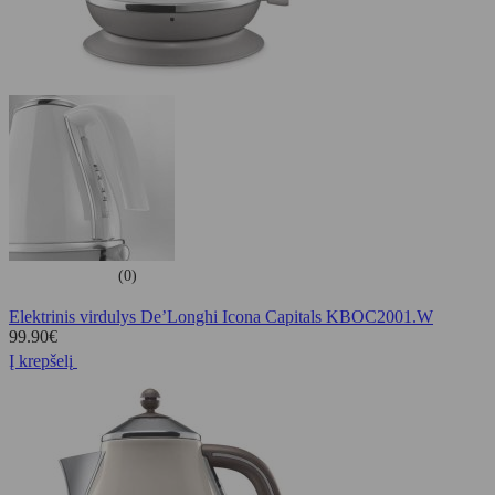
(0)
Elektrinis virdulys De’Longhi Icona Capitals KBOC2001.W
99.90
€
Į krepšelį