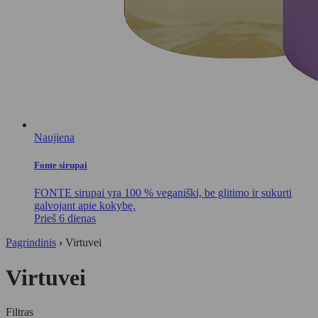
Naujiena
Fonte sirupai
FONTE sirupai yra 100 % veganiški, be glitimo ir sukurti
galvojant apie kokybę.
Prieš 6 dienas
Pagrindinis
›
Virtuvei
Virtuvei
Filtras