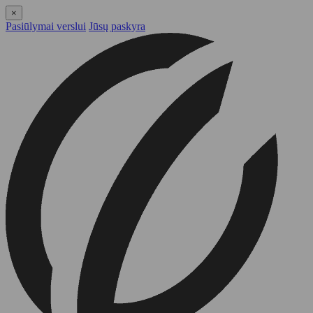
×
Pasiūlymai verslui
Jūsų paskyra