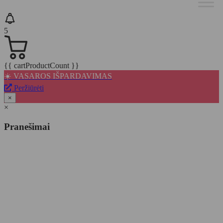
5
{{ cartProductCount }}
☀️ VASAROS IŠPARDAVIMAS
Peržiūrėti
×
×
Pranešimai