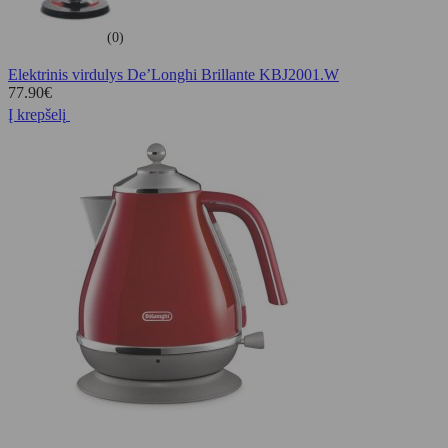
(0)
Elektrinis virdulys De’Longhi Brillante KBJ2001.W
77.90
€
Į krepšelį