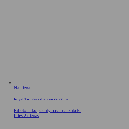
Naujiena
Royal T-sticks arbatoms iki -25%
Riboto laiko pasiūlymas – paskubėk.
Prieš 2 dienas