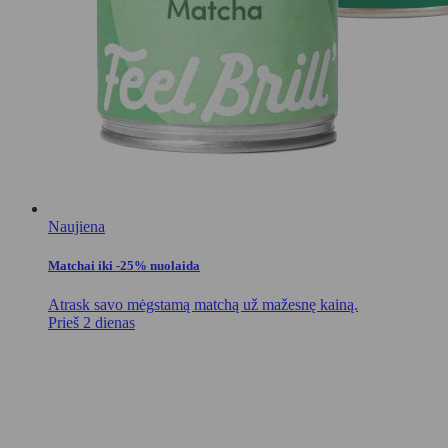
Naujiena
Matchai iki -25% nuolaida
Atrask savo mėgstamą matchą už mažesnę kainą.
Prieš 2 dienas