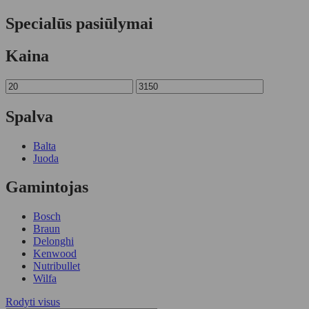
Specialūs pasiūlymai
Kaina
Spalva
Balta
Juoda
Gamintojas
Bosch
Braun
Delonghi
Kenwood
Nutribullet
Wilfa
Rodyti visus