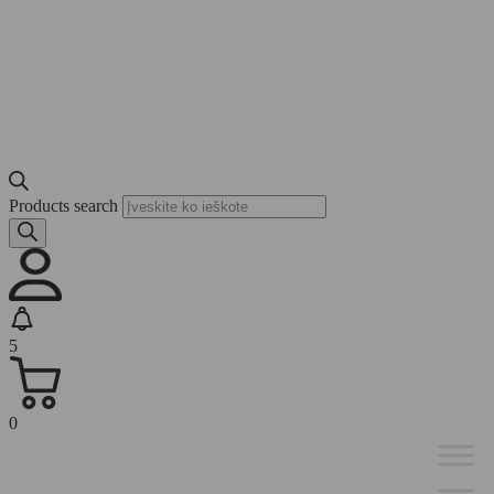
Products search
5
0