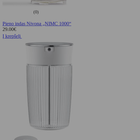
(0)
Pieno indas Nivona „NIMC 1000“
29.00
€
Į krepšelį