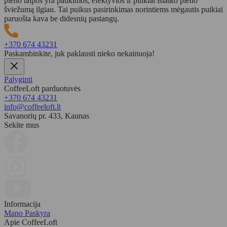
pieno talpos yra patikimos, efektyvios ir puikiai išlaiko pieno
šviežumą ilgiau. Tai puikus pasirinkimas norintiems mėgautis puikiai
paruošta kava be didesnių pastangų.
+370 674 43231
Paskambinkite, juk paklausti nieko nekainuoja!
Palyginti
CoffeeLoft parduotuvės
+370 674 43231
info@coffeeloft.lt
Savanorių pr. 433, Kaunas
Sekite mus
Informacija
Mano Paskyra
Apie CoffeeLoft