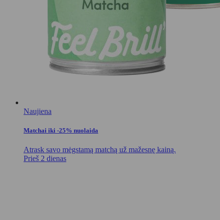
Naujiena
Matchai iki -25% nuolaida
Atrask savo mėgstamą matchą už mažesnę kainą.
Prieš 2 dienas