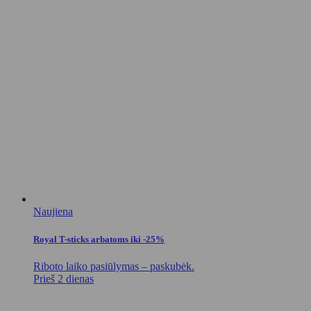
Naujiena
Royal T-sticks arbatoms iki -25%
Riboto laiko pasiūlymas – paskubėk.
Prieš 2 dienas