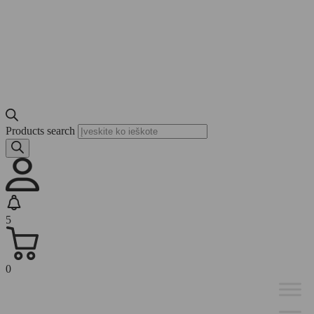
Products search
5
0