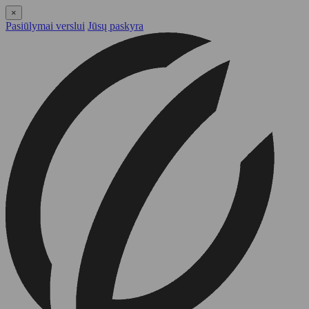
×
Pasiūlymai verslui
Jūsų paskyra