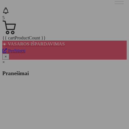
5
{{ cartProductCount }}
☀️ VASAROS IŠPARDAVIMAS
Peržiūrėti
×
×
Pranešimai