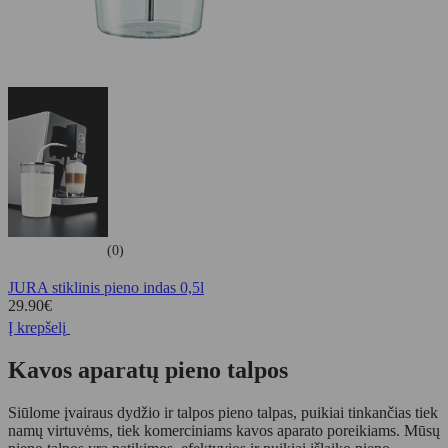
(0)
JURA stiklinis pieno indas 0,5l
29.90
€
Į krepšelį
Kavos aparatų pieno talpos
Siūlome įvairaus dydžio ir talpos pieno talpas, puikiai tinkančias tiek
namų virtuvėms, tiek komerciniams kavos aparato poreikiams. Mūsų