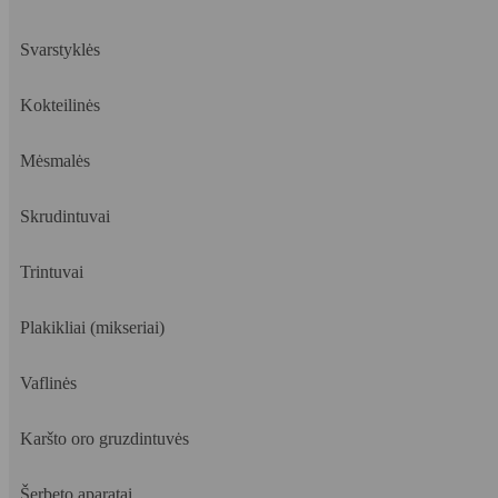
Svarstyklės
Kokteilinės
Mėsmalės
Skrudintuvai
Trintuvai
Plakikliai (mikseriai)
Vaflinės
Karšto oro gruzdintuvės
Šerbeto aparatai