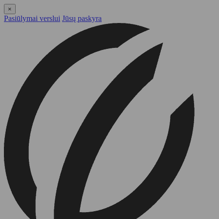
×
Pasiūlymai verslui
Jūsų paskyra