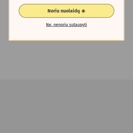
Noriu nuolaidų ☀️
Ne, nenoriu sutaupyti