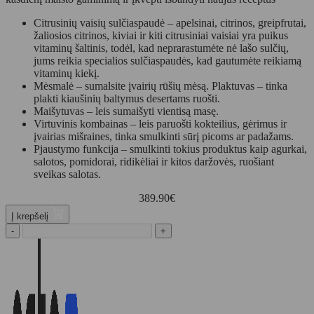
Citrusinių vaisių sulčiaspaudė – apelsinai, citrinos, greipfrutai,
žaliosios citrinos, kiviai ir kiti citrusiniai vaisiai yra puikus
vitaminų šaltinis, todėl, kad neprarastumėte nė lašo sulčių,
jums reikia specialios sulčiaspaudės, kad gautumėte reikiamą
vitaminų kiekį.
Mėsmalė – sumalsite įvairių rūšių mėsą. Plaktuvas – tinka
plakti kiaušinių baltymus desertams ruošti.
Maišytuvas – leis sumaišyti vientisą masę.
Virtuvinis kombainas – leis paruošti kokteilius, gėrimus ir
įvairias mišraines, tinka smulkinti sūrį picoms ar padažams.
Pjaustymo funkcija – smulkinti tokius produktus kaip agurkai,
salotos, pomidorai, ridikėliai ir kitos daržovės, ruošiant
sveikas salotas.
389.90
€
Į krepšelį
-
+