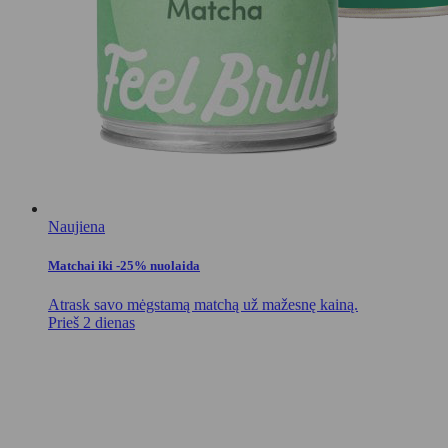
Naujiena
Matchai iki -25% nuolaida
Atrask savo mėgstamą matchą už mažesnę kainą.
Prieš 2 dienas