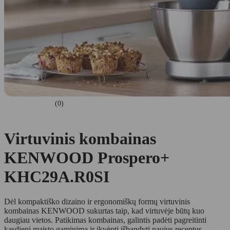
(0)
Virtuvinis kombainas
KENWOOD Prospero+
KHC29A.R0SI
Dėl kompaktiško dizaino ir ergonomiškų formų virtuvinis
kombainas KENWOOD sukurtas taip, kad virtuvėje būtų kuo
daugiau vietos. Patikimas kombainas, galintis padėti pagreitinti
kasdienį maisto gaminimą ir įkvėpti išbandyti naujus receptus