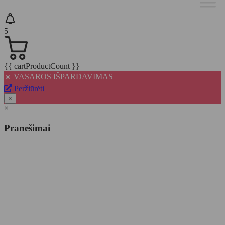
5
{{ cartProductCount }}
☀️ VASAROS IŠPARDAVIMAS
Peržiūrėti
×
×
Pranešimai