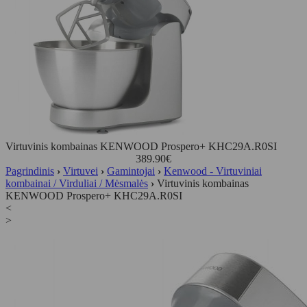
Virtuvinis kombainas KENWOOD Prospero+ KHC29A.R0SI
389.90
€
Pagrindinis
›
Virtuvei
›
Gamintojai
›
Kenwood - Virtuviniai
kombainai / Virduliai / Mėsmalės
›
Virtuvinis kombainas
KENWOOD Prospero+ KHC29A.R0SI
<
>