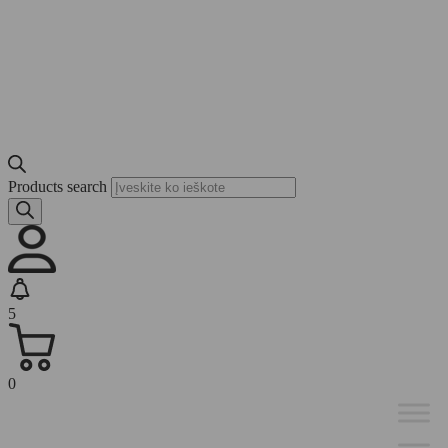
Products search
5
0