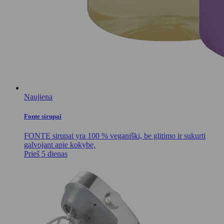
Naujiena
Fonte sirupai
FONTE sirupai yra 100 % veganiški, be glitimo ir sukurti
galvojant apie kokybę.
Prieš 5 dienas