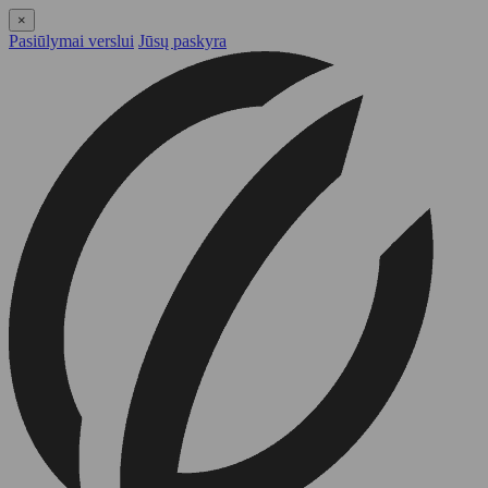
×
Pasiūlymai verslui
Jūsų paskyra