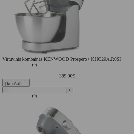
Virtuvinis kombainas KENWOOD Prospero+ KHC29A.R0SI
(0)
389.90
€
Į krepšelį
-
+
(0)