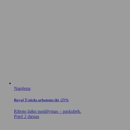
Naujiena
Royal T-sticks arbatoms iki -25%
Riboto laiko pasiūlymas – paskubėk.
Prieš 2 dienas