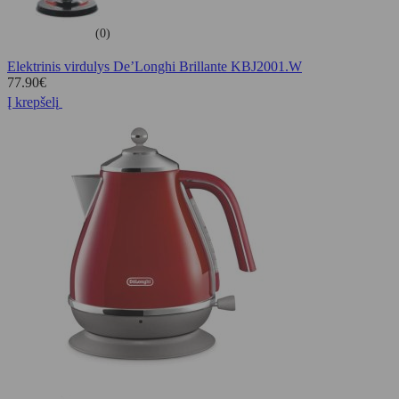
(0)
Elektrinis virdulys De’Longhi Brillante KBJ2001.W
77.90
€
Į krepšelį