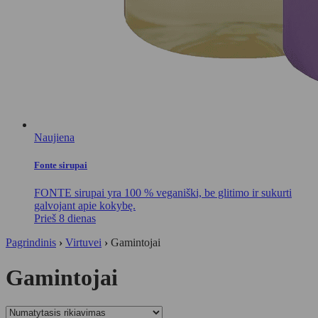
Naujiena
Fonte sirupai
FONTE sirupai yra 100 % veganiški, be glitimo ir sukurti
galvojant apie kokybę.
Prieš 8 dienas
Pagrindinis
›
Virtuvei
›
Gamintojai
Gamintojai