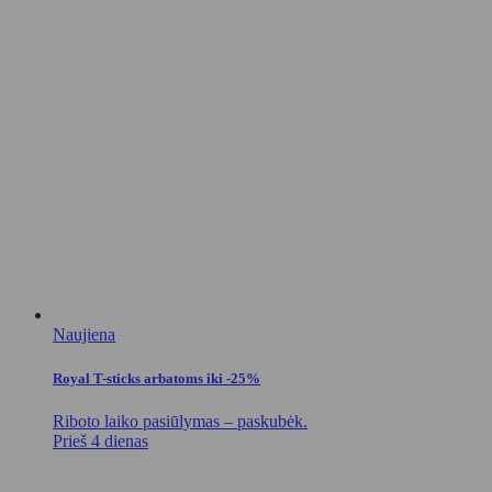
Naujiena
Royal T-sticks arbatoms iki -25%
Riboto laiko pasiūlymas – paskubėk.
Prieš 4 dienas