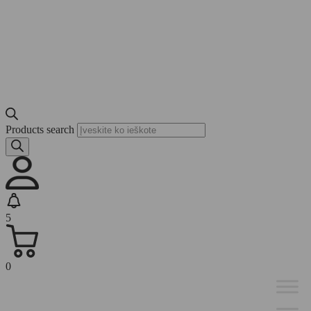
Products search
5
0