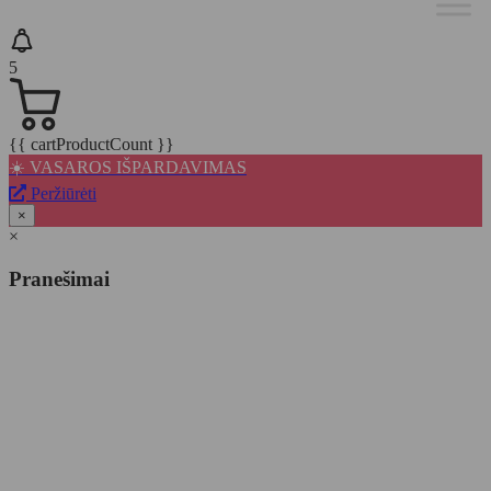
5
{{ cartProductCount }}
☀️ VASAROS IŠPARDAVIMAS
Peržiūrėti
×
×
Pranešimai