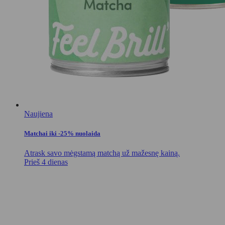
Naujiena
Matchai iki -25% nuolaida
Atrask savo mėgstamą matchą už mažesnę kainą.
Prieš 4 dienas