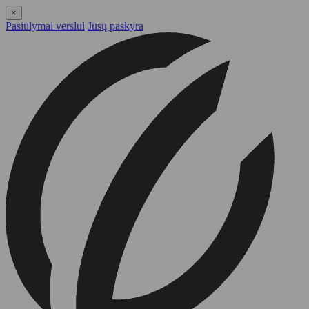
×
Pasiūlymai verslui
Jūsų paskyra