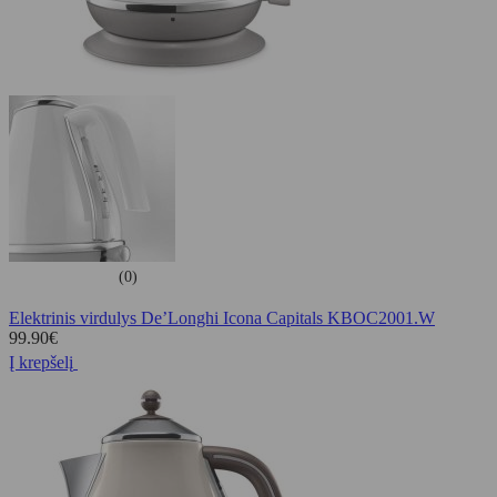
(0)
Elektrinis virdulys De’Longhi Icona Capitals KBOC2001.W
99.90
€
Į krepšelį