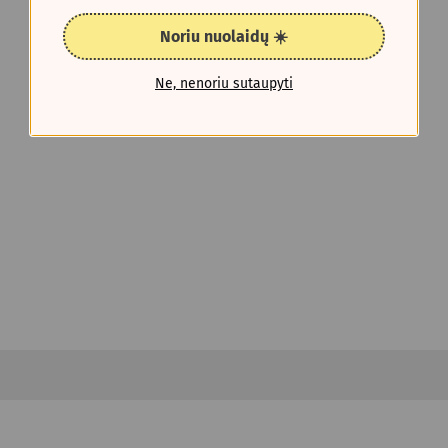
Noriu nuolaidų ☀️
Ne, nenoriu sutaupyti