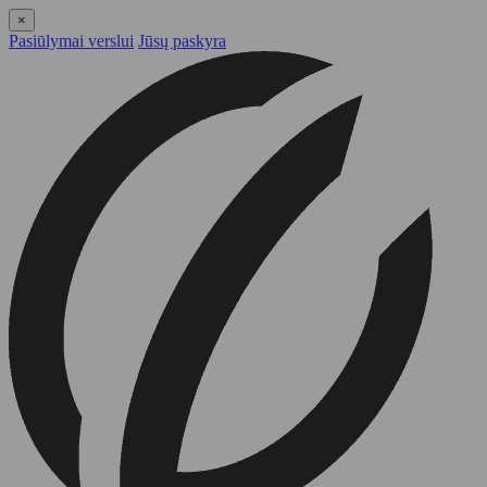
×
Pasiūlymai verslui
Jūsų paskyra