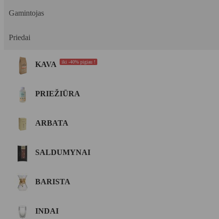
Gamintojas
Priedai
iki -40% pigiau !
KAVA
PRIEŽIŪRA
ARBATA
SALDUMYNAI
BARISTA
INDAI