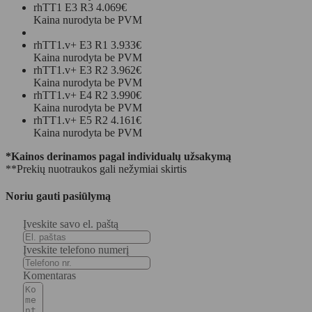
rhTT1 E3 R3
4.069€
Kaina nurodyta be PVM
rhTT1.v+ E3 R1
3.933€
Kaina nurodyta be PVM
rhTT1.v+ E3 R2
3.962€
Kaina nurodyta be PVM
rhTT1.v+ E4 R2
3.990€
Kaina nurodyta be PVM
rhTT1.v+ E5 R2
4.161€
Kaina nurodyta be PVM
*Kainos derinamos pagal individualų užsakymą
**Prekių nuotraukos gali nežymiai skirtis
Noriu gauti pasiūlymą
Įveskite savo el. paštą
Įveskite telefono numerį
Komentaras