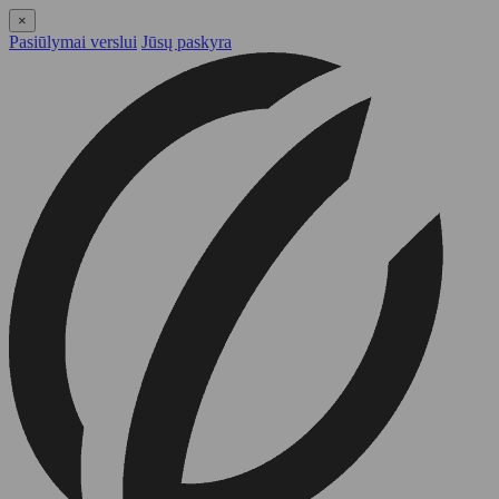
×
Pasiūlymai verslui
Jūsų paskyra