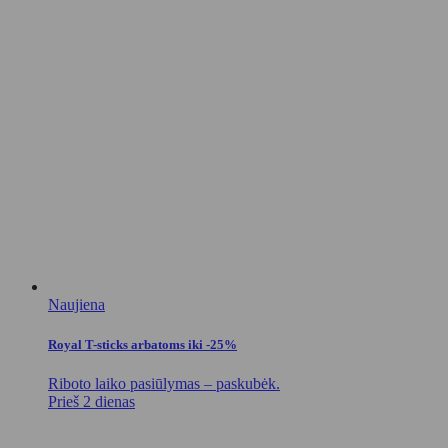
Naujiena
Royal T-sticks arbatoms iki -25%
Riboto laiko pasiūlymas – paskubėk.
Prieš 2 dienas