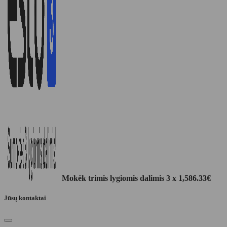
Mokėk trimis lygiomis dalimis 3 x
1,586.33
€
Jūsų kontaktai