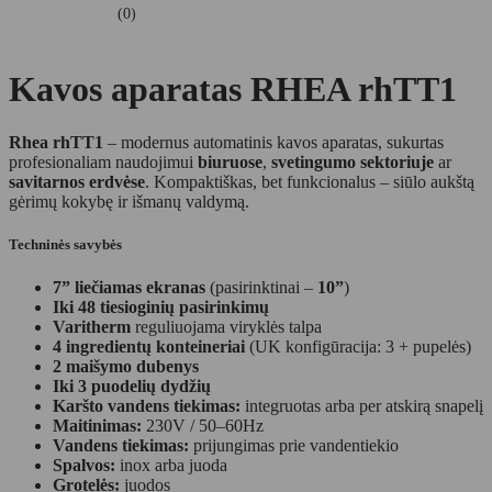
(0)
Kavos aparatas RHEA rhTT1
Rhea rhTT1
– modernus automatinis kavos aparatas, sukurtas
profesionaliam naudojimui
biuruose
,
svetingumo sektoriuje
ar
savitarnos erdvėse
. Kompaktiškas, bet funkcionalus – siūlo aukštą
gėrimų kokybę ir išmanų valdymą.
Techninės savybės
7” liečiamas ekranas
(pasirinktinai –
10”
)
Iki 48 tiesioginių pasirinkimų
Varitherm
reguliuojama viryklės talpa
4 ingredientų konteineriai
(UK konfigūracija: 3 + pupelės)
2 maišymo dubenys
Iki 3 puodelių dydžių
Karšto vandens tiekimas:
integruotas arba per atskirą snapelį
Maitinimas:
230V / 50–60Hz
Vandens tiekimas:
prijungimas prie vandentiekio
Spalvos:
inox arba juoda
Grotelės:
juodos