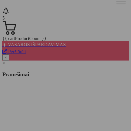
5
{{ cartProductCount }}
☀️ VASAROS IŠPARDAVIMAS
Peržiūrėti
×
×
Pranešimai