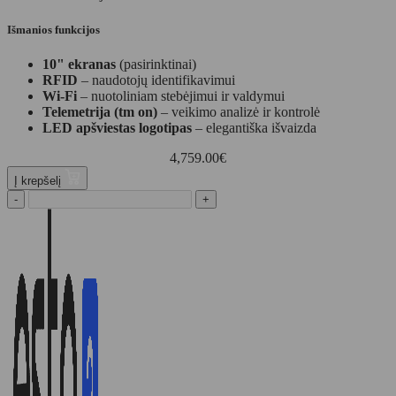
Išmanios funkcijos
10" ekranas
(pasirinktinai)
RFID
– naudotojų identifikavimui
Wi-Fi
– nuotoliniam stebėjimui ir valdymui
Telemetrija (tm on)
– veikimo analizė ir kontrolė
LED apšviestas logotipas
– elegantiška išvaizda
4,759.00
€
Į krepšelį
-
+