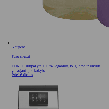
Naujiena
Fonte sirupai
FONTE sirupai yra 100 % veganiški, be glitimo ir sukurti
galvojant apie kokybę.
Prieš 6 dienas