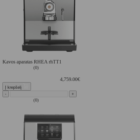
Kavos aparatas RHEA rhTT1
(0)
4,759.00
€
Į krepšelį
-
+
(0)