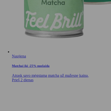
Naujiena
Matchai iki -25% nuolaida
Atrask savo mėgstamą matchą už mažesnę kainą.
Prieš 2 dienas