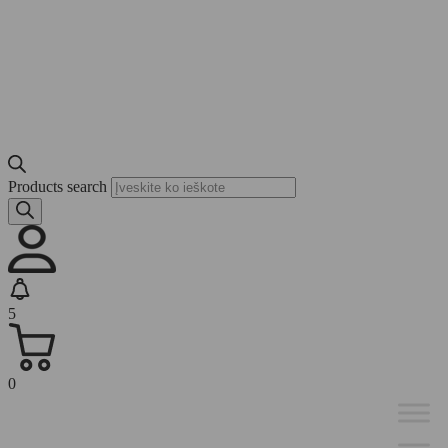
Products search
5
0