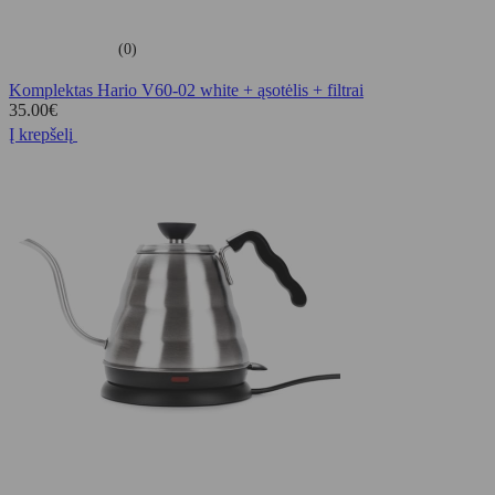
(0)
Komplektas Hario V60-02 white + ąsotėlis + filtrai
35.00
€
Į krepšelį