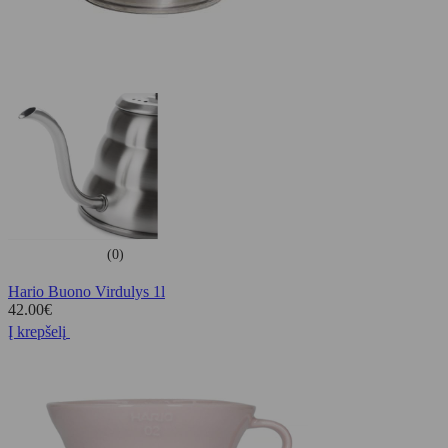
(0)
Hario Buono Virdulys 1l
42.00
€
Į krepšelį