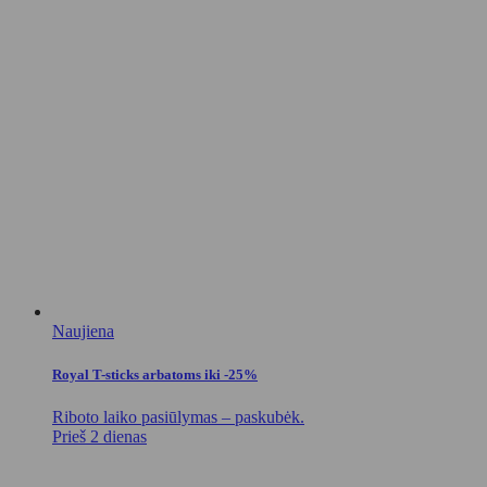
Naujiena
Royal T-sticks arbatoms iki -25%
Riboto laiko pasiūlymas – paskubėk.
Prieš 2 dienas