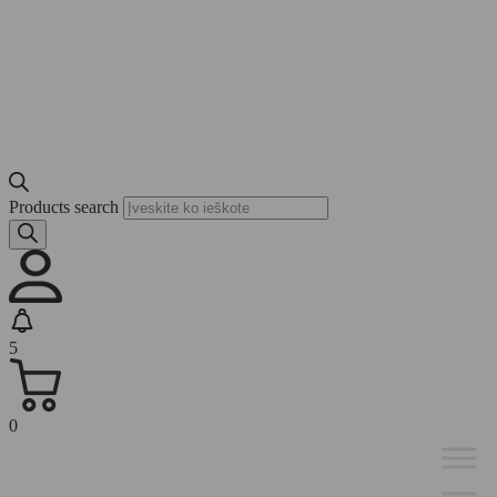
Products search
5
0