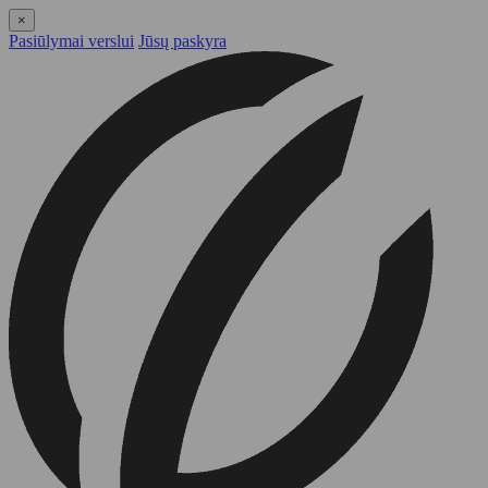
×
Pasiūlymai verslui
Jūsų paskyra