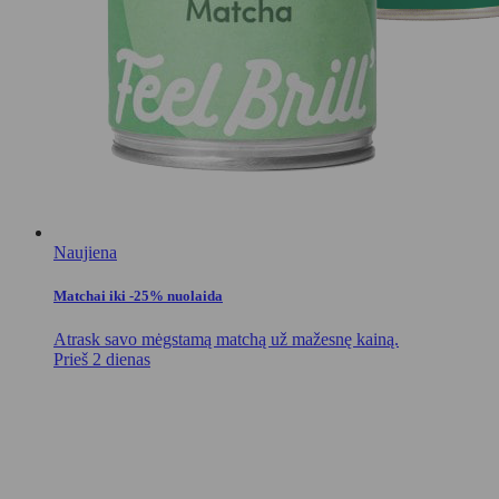
Naujiena
Matchai iki -25% nuolaida
Atrask savo mėgstamą matchą už mažesnę kainą.
Prieš 2 dienas