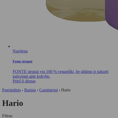
Naujiena
Fonte sirupai
FONTE sirupai yra 100 % veganiški, be glitimo ir sukurti
galvojant apie kokybę.
Prieš 6 dienas
Pagrindinis
›
Barista
›
Gamintojai
›
Hario
Hario
Filtras