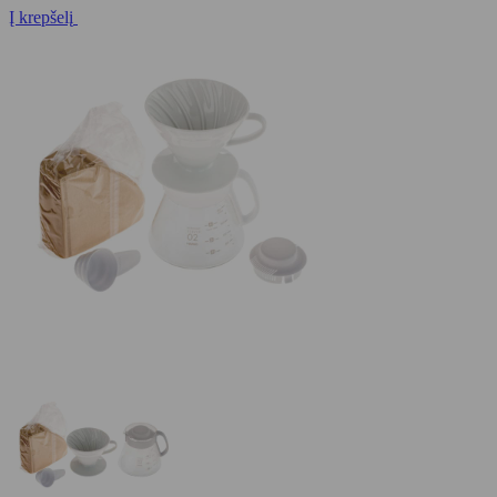
Į krepšelį