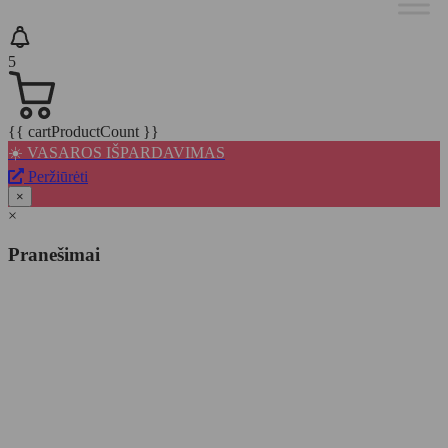
5
{{ cartProductCount }}
☀️ VASAROS IŠPARDAVIMAS
Peržiūrėti
×
×
Pranešimai