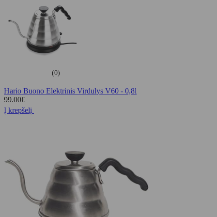
(0)
Hario Buono Elektrinis Virdulys V60 - 0,8l
99.00
€
Į krepšelį