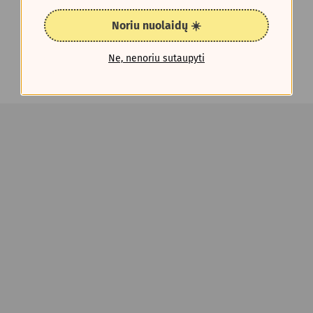
Noriu nuolaidų ☀️
Ne, nenoriu sutaupyti