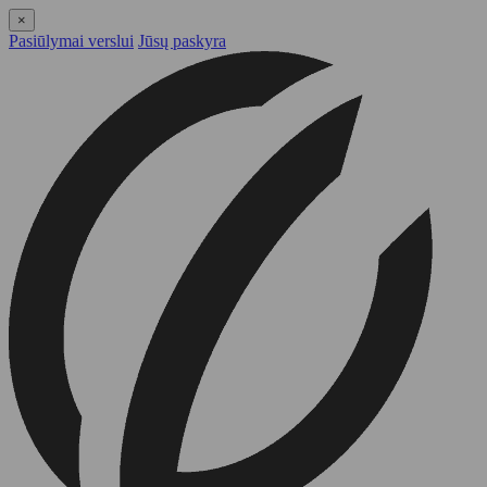
×
Pasiūlymai verslui
Jūsų paskyra