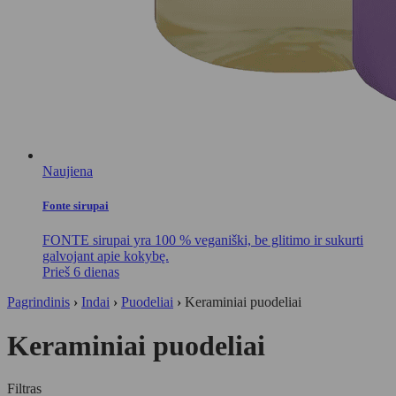
Naujiena
Fonte sirupai
FONTE sirupai yra 100 % veganiški, be glitimo ir sukurti
galvojant apie kokybę.
Prieš 6 dienas
Pagrindinis
›
Indai
›
Puodeliai
›
Keraminiai puodeliai
Keraminiai puodeliai
Filtras