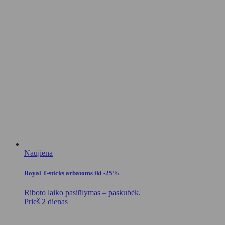
Naujiena
Royal T-sticks arbatoms iki -25%
Riboto laiko pasiūlymas – paskubėk.
Prieš 2 dienas