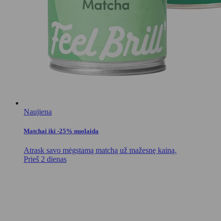
Naujiena
Matchai iki -25% nuolaida
Atrask savo mėgstamą matchą už mažesnę kainą.
Prieš 2 dienas