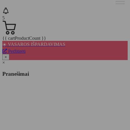
5
{{ cartProductCount }}
☀️ VASAROS IŠPARDAVIMAS
Peržiūrėti
×
×
Pranešimai