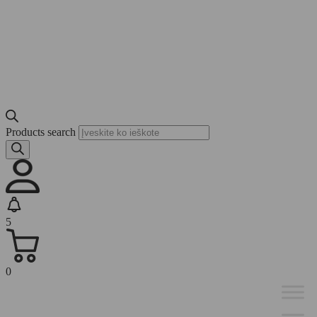
Products search
5
0