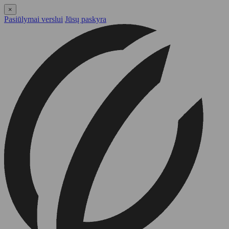
×
Pasiūlymai verslui
Jūsų paskyra