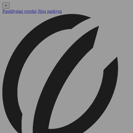
×
Pasiūlymai verslui
Jūsų paskyra