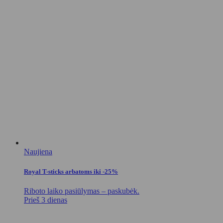
Naujiena
Royal T-sticks arbatoms iki -25%
Riboto laiko pasiūlymas – paskubėk.
Prieš 3 dienas