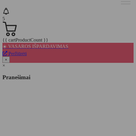
5
{{ cartProductCount }}
☀️ VASAROS IŠPARDAVIMAS
Peržiūrėti
×
×
Pranešimai