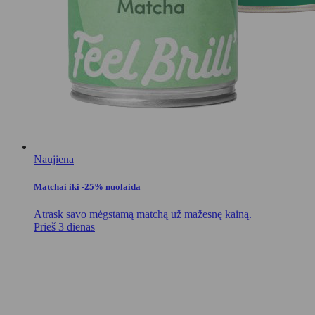
Naujiena
Matchai iki -25% nuolaida
Atrask savo mėgstamą matchą už mažesnę kainą.
Prieš 3 dienas