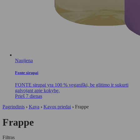
Naujiena
Fonte sirupai
FONTE sirupai yra 100 % veganiški, be glitimo ir sukurti
galvojant apie kokybę.
Prieš 7 dienas
Pagrindinis
›
Kava
›
Kavos priedai
›
Frappe
Frappe
Filtras