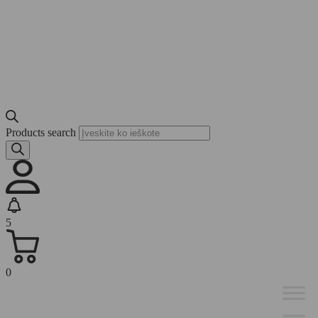
Products search
5
0