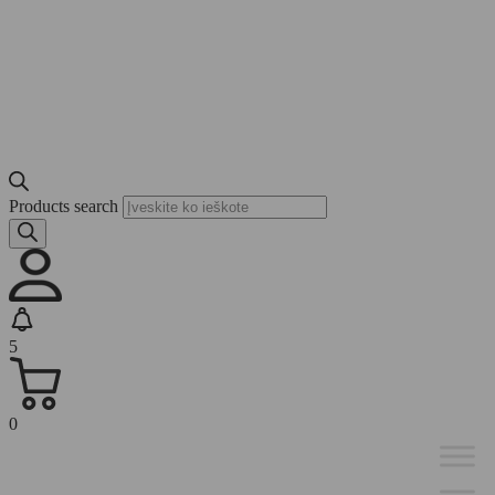
Products search
5
0