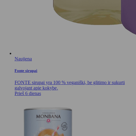
Naujiena
Fonte sirupai
FONTE sirupai yra 100 % veganiški, be glitimo ir sukurti
galvojant apie kokybę.
Prieš 6 dienas