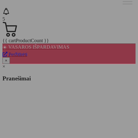
5
{{ cartProductCount }}
☀️ VASAROS IŠPARDAVIMAS
Peržiūrėti
×
×
Pranešimai