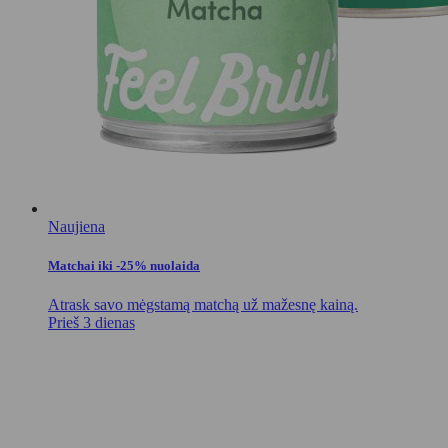
Naujiena
Matchai iki -25% nuolaida
Atrask savo mėgstamą matchą už mažesnę kainą.
Prieš 3 dienas