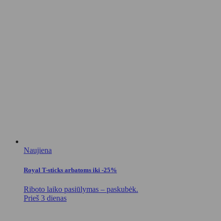
Naujiena
Royal T-sticks arbatoms iki -25%
Riboto laiko pasiūlymas – paskubėk.
Prieš 3 dienas