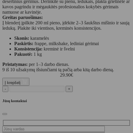
desertinius gėrimus. Derinkite su pienu, ledukais, plakta grietinėle ar
kavos pagrindu ir mėgaukitės profesionalios kokybės gėrimais
namuose ar kavinėje.
Greitas paruošimas:
Į blenderį įpilkite 200 ml pieno, įdėkite 2–3 šaukštus mišinio ir saują
ledukų. Plakite iki vientisos, kreminės konsistencijos.
Skonis:
karamelės
Paskirtis:
frappe, milkshake, lediniai gėrimai
Konsistencija:
kreminė ir švelni
Pakuotė:
1 kg
Pristatymas:
per 1–3 darbo dienas.
9 iš 10 užsakymų išsiunčiami tą pačią arba kitą darbo dieną.
29.90
€
Į krepšelį
-
+
Jūsų kontaktai