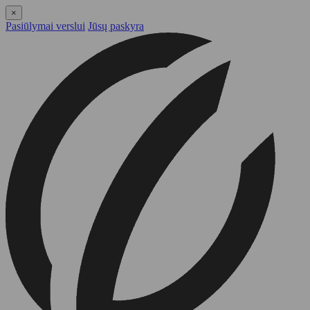
×
Pasiūlymai verslui
Jūsų paskyra