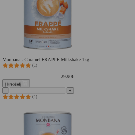
Monbana - Caramel FRAPPE Milkshake 1kg
(1)
29.90
€
Į krepšelį
-
+
(1)