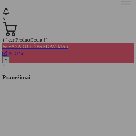
5
{{ cartProductCount }}
☀️ VASAROS IŠPARDAVIMAS
Peržiūrėti
×
×
Pranešimai