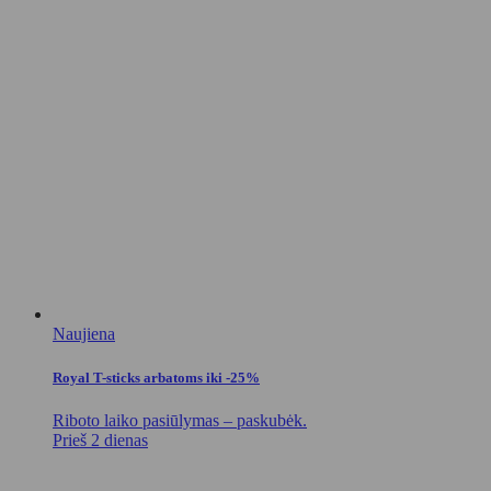
Naujiena
Royal T-sticks arbatoms iki -25%
Riboto laiko pasiūlymas – paskubėk.
Prieš 2 dienas