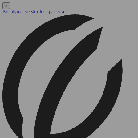
×
Pasiūlymai verslui
Jūsų paskyra