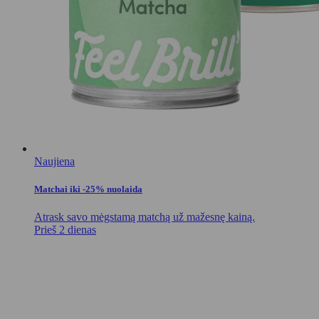
Naujiena
Matchai iki -25% nuolaida
Atrask savo mėgstamą matchą už mažesnę kainą.
Prieš 2 dienas