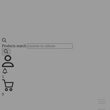
Products search
5
0