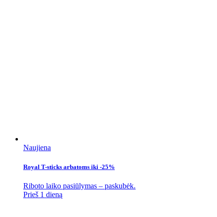
Naujiena
Royal T-sticks arbatoms iki -25%
Riboto laiko pasiūlymas – paskubėk.
Prieš 1 dieną