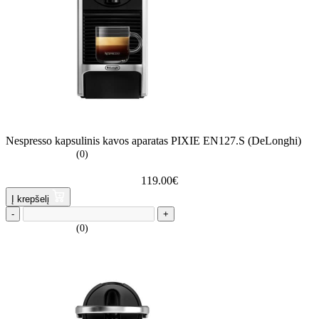
Nespresso kapsulinis kavos aparatas PIXIE EN127.S (DeLonghi)
(0)
119.00
€
Į krepšelį
-
+
(0)