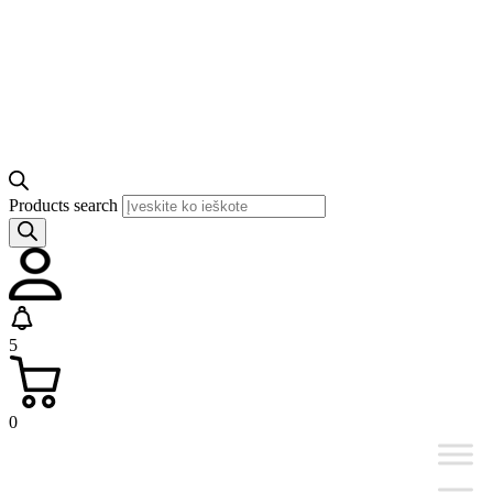
Products search
5
0