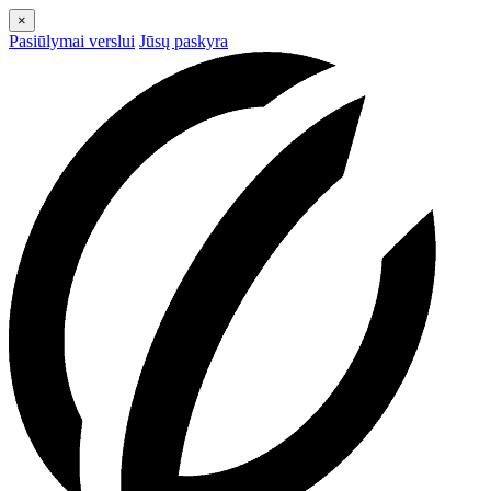
×
Pasiūlymai verslui
Jūsų paskyra