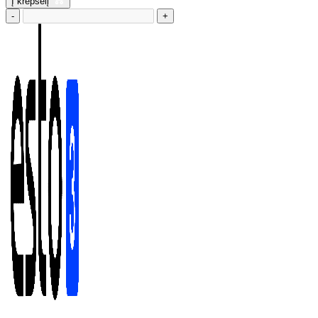
Į krepšelį
-
+