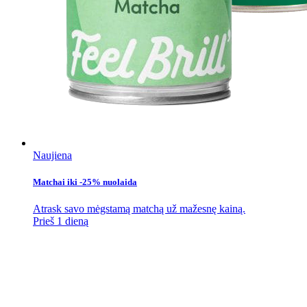
Naujiena
Matchai iki -25% nuolaida
Atrask savo mėgstamą matchą už mažesnę kainą.
Prieš 1 dieną