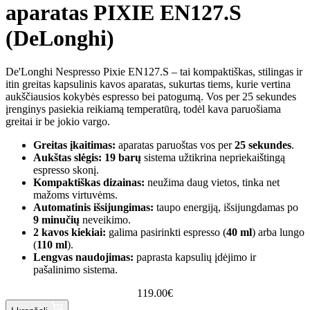
aparatas PIXIE EN127.S
(DeLonghi)
De'Longhi Nespresso Pixie EN127.S – tai kompaktiškas, stilingas ir
itin greitas kapsulinis kavos aparatas, sukurtas tiems, kurie vertina
aukščiausios kokybės espresso bei patogumą. Vos per 25 sekundes
įrenginys pasiekia reikiamą temperatūrą, todėl kava paruošiama
greitai ir be jokio vargo.
Greitas įkaitimas:
aparatas paruoštas vos per
25 sekundes
.
Aukštas slėgis:
19 barų
sistema užtikrina nepriekaištingą
espresso skonį.
Kompaktiškas dizainas:
neužima daug vietos, tinka net
mažoms virtuvėms.
Automatinis išsijungimas:
taupo energiją, išsijungdamas po
9 minučių
neveikimo.
2 kavos kiekiai:
galima pasirinkti espresso (
40 ml
) arba lungo
(
110 ml
).
Lengvas naudojimas:
paprasta kapsulių įdėjimo ir
pašalinimo sistema.
119.00
€