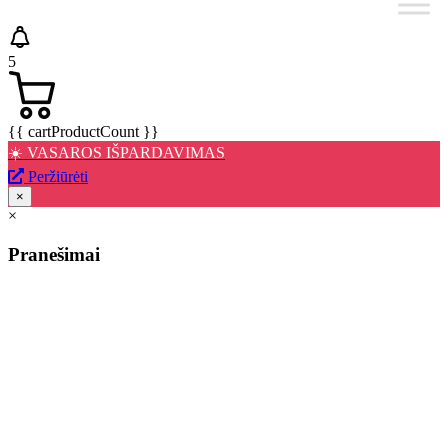
5
{{ cartProductCount }}
☀️ VASAROS IŠPARDAVIMAS
Peržiūrėti
×
×
Pranešimai