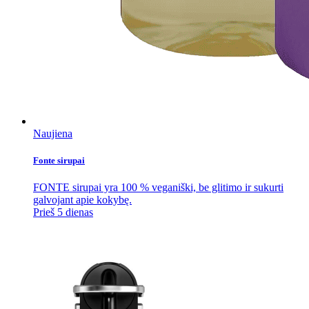
Naujiena
Fonte sirupai
FONTE sirupai yra 100 % veganiški, be glitimo ir sukurti
galvojant apie kokybę.
Prieš 5 dienas