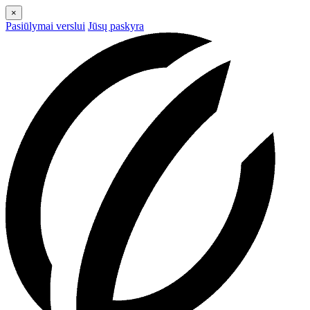
×
Pasiūlymai verslui
Jūsų paskyra