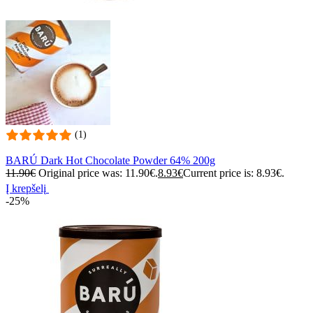
(1)
BARÚ Dark Hot Chocolate Powder 64% 200g
11.90
€
Original price was: 11.90€.
8.93
€
Current price is: 8.93€.
Į krepšelį
-25%