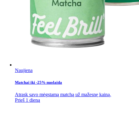
Naujiena
Matchai iki -25% nuolaida
Atrask savo mėgstamą matchą už mažesnę kainą.
Prieš 1 dieną