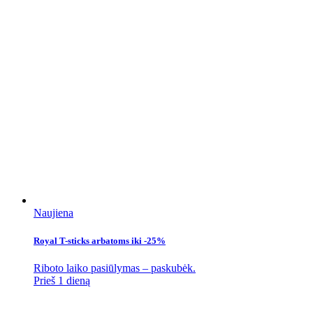
Naujiena
Royal T-sticks arbatoms iki -25%
Riboto laiko pasiūlymas – paskubėk.
Prieš 1 dieną