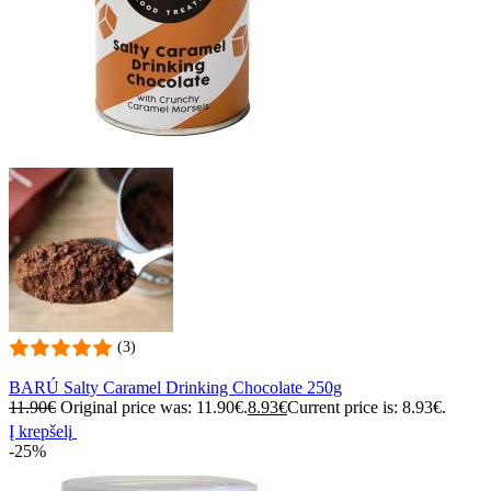
(3)
BARÚ Salty Caramel Drinking Chocolate 250g
11.90
€
Original price was: 11.90€.
8.93
€
Current price is: 8.93€.
Į krepšelį
-25%