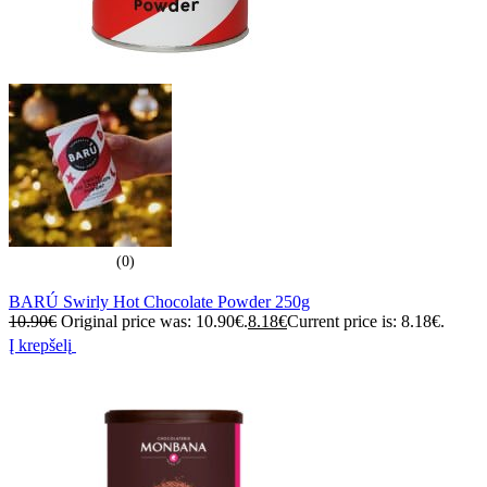
(0)
BARÚ Swirly Hot Chocolate Powder 250g
10.90
€
Original price was: 10.90€.
8.18
€
Current price is: 8.18€.
Į krepšelį