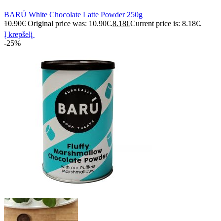
BARÚ White Chocolate Latte Powder 250g
10.90
€
Original price was: 10.90€.
8.18
€
Current price is: 8.18€.
Į krepšelį
-25%