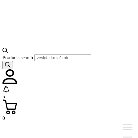
Products search
5
0