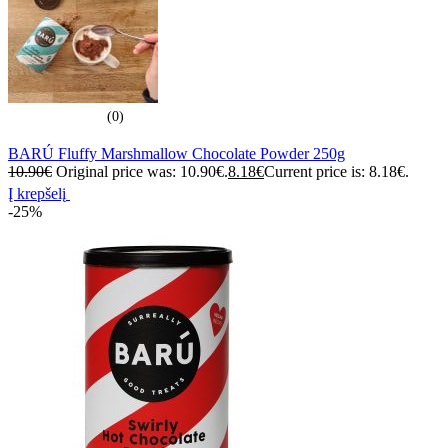
(0)
BARÚ Fluffy Marshmallow Chocolate Powder 250g
10.90
€
Original price was: 10.90€.
8.18
€
Current price is: 8.18€.
Į krepšelį
-25%