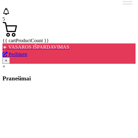
5
{{ cartProductCount }}
☀️ VASAROS IŠPARDAVIMAS
Peržiūrėti
×
×
Pranešimai