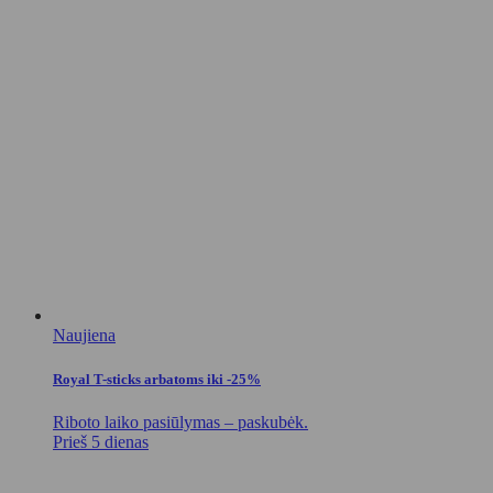
Naujiena
Royal T-sticks arbatoms iki -25%
Riboto laiko pasiūlymas – paskubėk.
Prieš 5 dienas