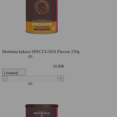
Monbana kakava SPECULOOS Flavour 250g
(0)
10.90
€
Į krepšelį
-
+
(0)