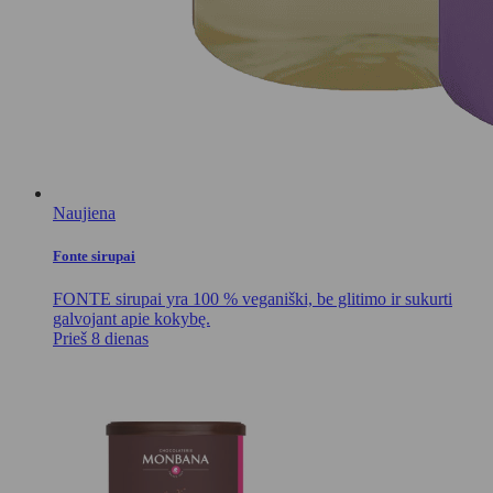
Naujiena
Fonte sirupai
FONTE sirupai yra 100 % veganiški, be glitimo ir sukurti
galvojant apie kokybę.
Prieš 8 dienas