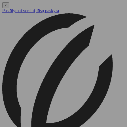
×
Pasiūlymai verslui
Jūsų paskyra