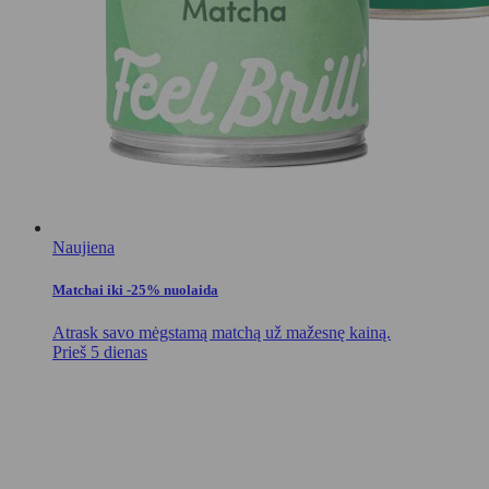
Naujiena
Matchai iki -25% nuolaida
Atrask savo mėgstamą matchą už mažesnę kainą.
Prieš 5 dienas