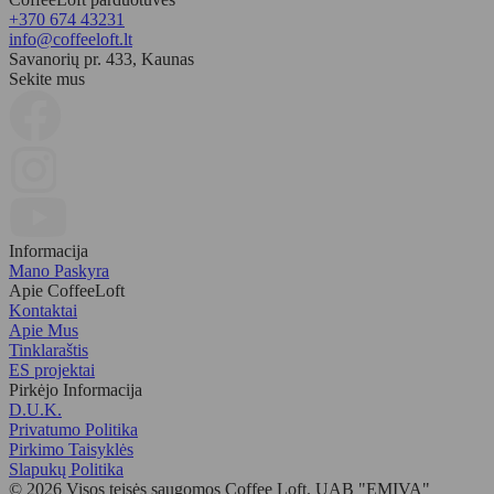
+370 674 43231
info@coffeeloft.lt
Savanorių pr. 433, Kaunas
Sekite mus
Informacija
Mano Paskyra
Apie CoffeeLoft
Kontaktai
Apie Mus
Tinklaraštis
ES projektai
Pirkėjo Informacija
D.U.K.
Privatumo Politika
Pirkimo Taisyklės
Slapukų Politika
© 2026 Visos teisės saugomos Coffee Loft. UAB "EMIVA"