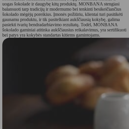
uogas šokolade ir daugybę kitų produktų. MONBANA stengiasi
balansuoti tarp tradicijų ir modernumo bei tenkinti besikeičiančius
šokolado mėgėjų poreikius. Įmonės požiūriu, klientai turi pasitikėti
gaunamu produktu, ir tik pasitelkiant aukščiausią kokybę, galima
pasiekti tvarių bendradarbiavimo rezultatų. Todėl, MONBANA
šokolado gaminiai atitinka aukščiausius reikalavimus, yra sertifikuoti
bei patys yra kokybės standartas kitiems gamintojams.