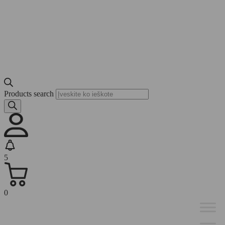
Products search
5
0