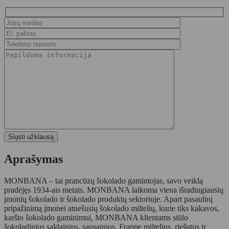
Aprašymas
MONBANA – tai prancūzų šokolado gamintojas, savo veiklą
pradėjęs 1934-ais metais. MONBANA laikoma viena išradingiausių
įmonių šokolado ir šokolado produktų sektoriuje. Apart pasaulinį
pripažinimą įmonei atnešusių šokolado miltelių, kurie tiks kakavos,
karšto šokolado gaminimui, MONBANA klientams siūlo
šokoladinius saldainius, sausainius, Frappe miltelius, riešutus ir