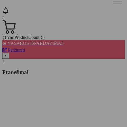
5
{{ cartProductCount }}
☀️ VASAROS IŠPARDAVIMAS
Peržiūrėti
×
×
Pranešimai