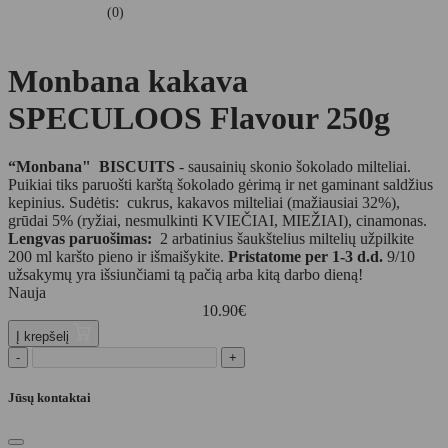
(0)
Monbana kakava
SPECULOOS Flavour 250g
“Monbana" BISCUITS
- sausainių skonio šokolado milteliai.
Puikiai tiks paruošti karštą šokolado gėrimą ir net gaminant saldžius
kepinius. Sudėtis: cukrus, kakavos milteliai (mažiausiai 32%),
grūdai 5% (ryžiai, nesmulkinti KVIEČIAI, MIEŽIAI), cinamonas.
Lengvas paruošimas:
2 arbatinius šaukštelius miltelių užpilkite
200 ml karšto pieno ir išmaišykite.
Pristatome per 1-3 d.d.
9/10
užsakymų yra išsiunčiami tą pačią arba kitą darbo dieną!
Nauja
10.90
€
Į krepšelį
-
+
Jūsų kontaktai