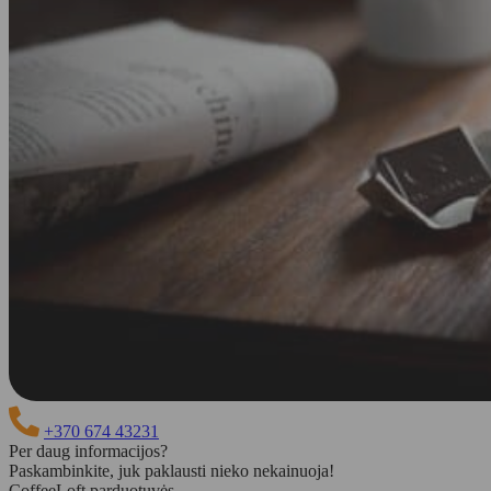
+370 674 43231
Per daug informacijos?
Paskambinkite, juk paklausti nieko nekainuoja!
CoffeeLoft parduotuvės