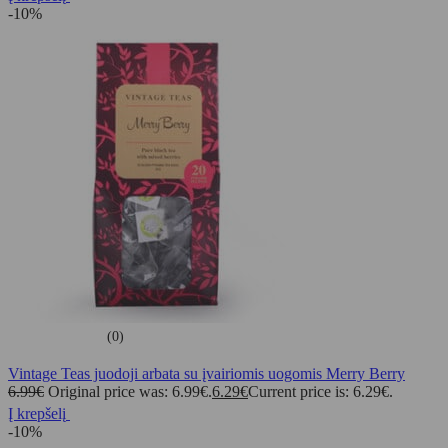
-10%
(0)
Vintage Teas juodoji arbata su įvairiomis uogomis Merry Berry
6.99
€
Original price was: 6.99€.
6.29
€
Current price is: 6.29€.
Į krepšelį
-10%