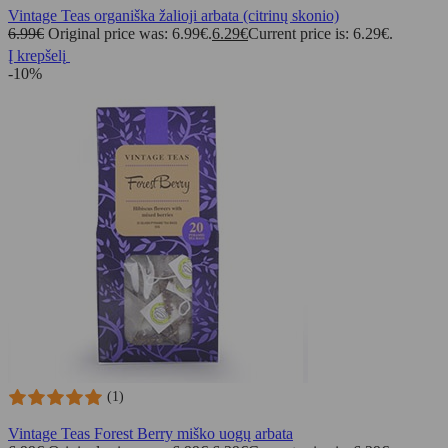
Vintage Teas organiška žalioji arbata (citrinų skonio)
6.99
€
Original price was: 6.99€.
6.29
€
Current price is: 6.29€.
Į krepšelį
-10%
(1)
Vintage Teas Forest Berry miško uogų arbata