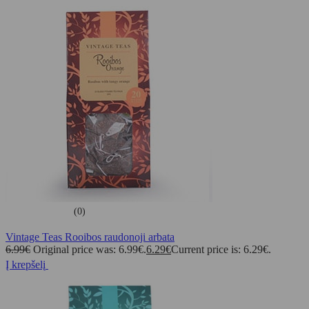
(0)
Vintage Teas Rooibos raudonoji arbata
6.99
€
Original price was: 6.99€.
6.29
€
Current price is: 6.29€.
Į krepšelį