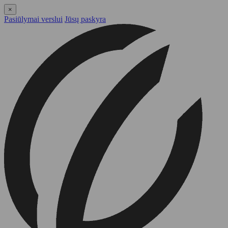
×
Pasiūlymai verslui
Jūsų paskyra