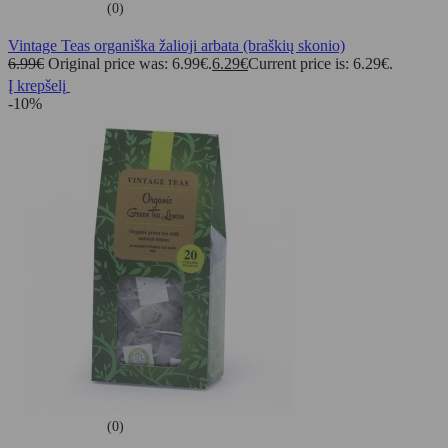
(0)
Vintage Teas organiška žalioji arbata (braškių skonio)
6.99
€
Original price was: 6.99€.
6.29
€
Current price is: 6.29€.
Į krepšelį
-10%
(0)