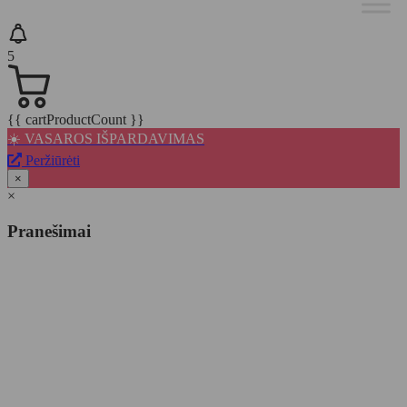
5
{{ cartProductCount }}
☀️ VASAROS IŠPARDAVIMAS
Peržiūrėti
×
×
Pranešimai