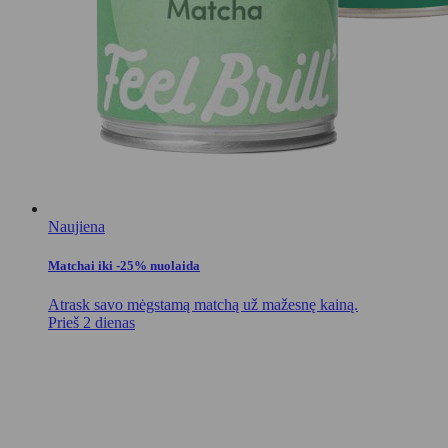
Naujiena
Matchai iki -25% nuolaida
Atrask savo mėgstamą matchą už mažesnę kainą.
Prieš 2 dienas