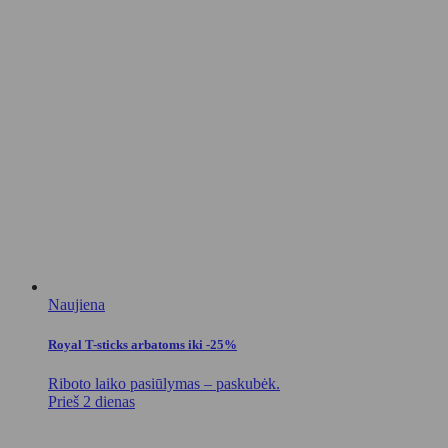
Naujiena
Royal T-sticks arbatoms iki -25%
Riboto laiko pasiūlymas – paskubėk.
Prieš 2 dienas