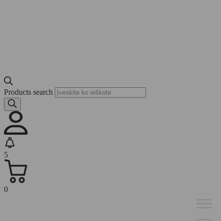
Products search
5
0