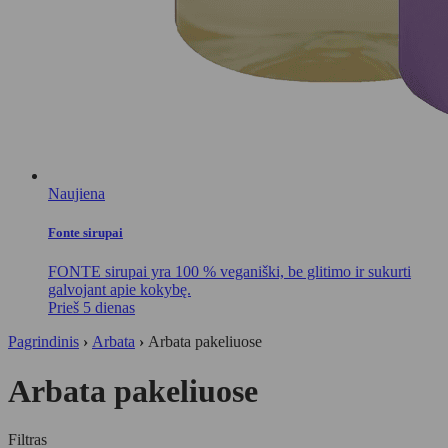
Naujiena
Fonte sirupai
FONTE sirupai yra 100 % veganiški, be glitimo ir sukurti
galvojant apie kokybę.
Prieš 5 dienas
Pagrindinis
›
Arbata
›
Arbata pakeliuose
Arbata pakeliuose
Filtras