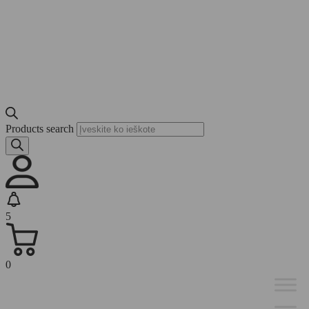
Products search
5
0