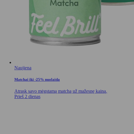
Naujiena
Matchai iki -25% nuolaida
Atrask savo mėgstamą matchą už mažesnę kainą.
Prieš 2 dienas