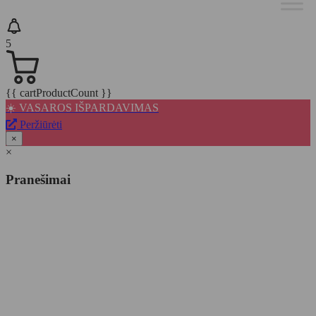
5
{{ cartProductCount }}
☀️ VASAROS IŠPARDAVIMAS
Peržiūrėti
×
×
Pranešimai