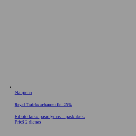
Naujiena
Royal T-sticks arbatoms iki -25%
Riboto laiko pasiūlymas – paskubėk.
Prieš 2 dienas