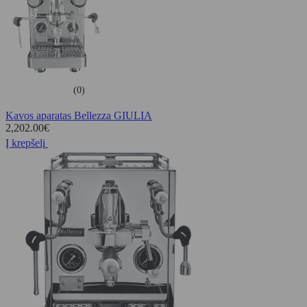
(0)
Kavos aparatas Bellezza GIULIA
2,202.00
€
Į krepšelį