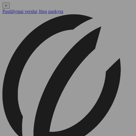
×
Pasiūlymai verslui
Jūsų paskyra