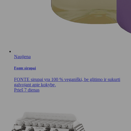
Naujiena
Fonte sirupai
FONTE sirupai yra 100 % veganiški, be glitimo ir sukurti
galvojant apie kokybę.
Prieš 7 dienas