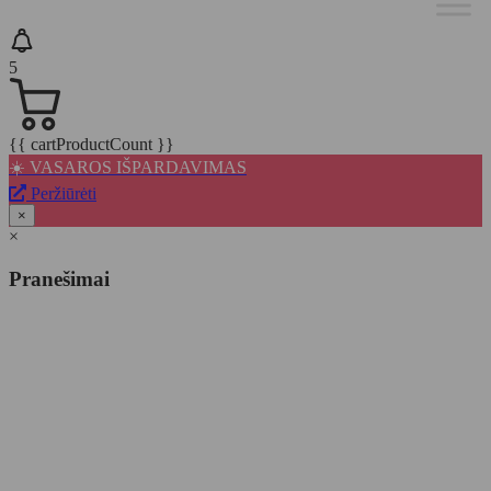
5
{{ cartProductCount }}
☀️ VASAROS IŠPARDAVIMAS
Peržiūrėti
×
×
Pranešimai