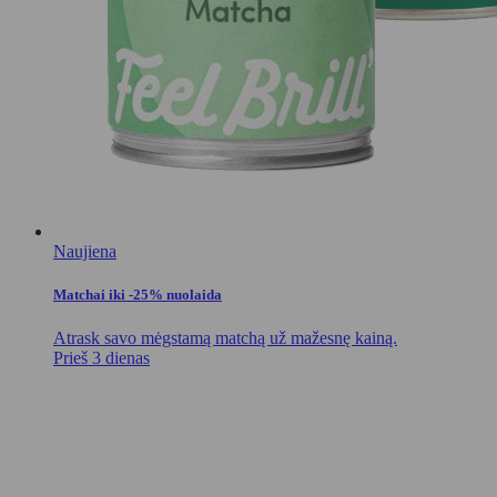
Naujiena
Matchai iki -25% nuolaida
Atrask savo mėgstamą matchą už mažesnę kainą.
Prieš 3 dienas