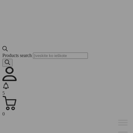
Products search
5
0