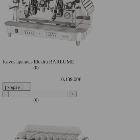
Kavos aparatas Elektra BARLUME
(0)
10,139.00
€
Į krepšelį
-
+
(0)