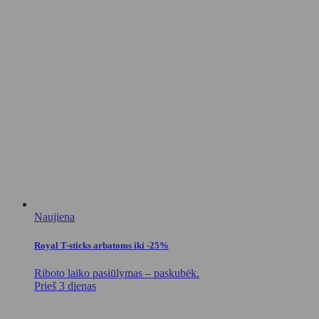
Naujiena
Royal T-sticks arbatoms iki -25%
Riboto laiko pasiūlymas – paskubėk.
Prieš 3 dienas