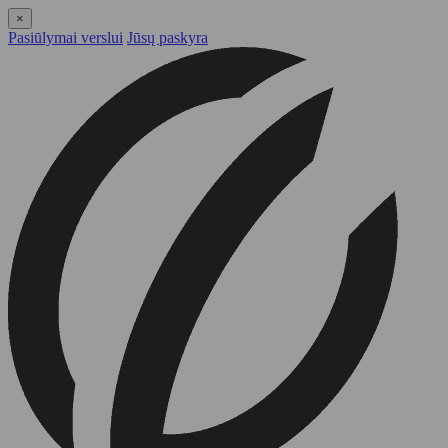
×
Pasiūlymai verslui
Jūsų paskyra