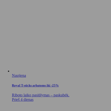
Naujiena
Royal T-sticks arbatoms iki -25%
Riboto laiko pasiūlymas – paskubėk.
Prieš 4 dienas