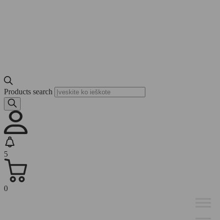
Products search
5
0