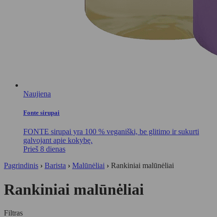
Naujiena
Fonte sirupai
FONTE sirupai yra 100 % veganiški, be glitimo ir sukurti
galvojant apie kokybę.
Prieš 8 dienas
Pagrindinis
›
Barista
›
Malūnėliai
›
Rankiniai malūnėliai
Rankiniai malūnėliai
Filtras