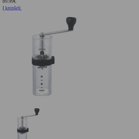
89.99
€
Į krepšelį