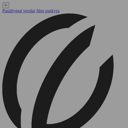
×
Pasiūlymai verslui
Jūsų paskyra