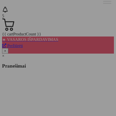
5
{{ cartProductCount }}
☀️ VASAROS IŠPARDAVIMAS
Peržiūrėti
×
×
Pranešimai