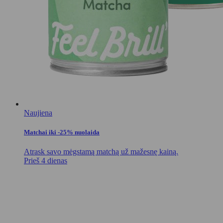
Naujiena
Matchai iki -25% nuolaida
Atrask savo mėgstamą matchą už mažesnę kainą.
Prieš 4 dienas