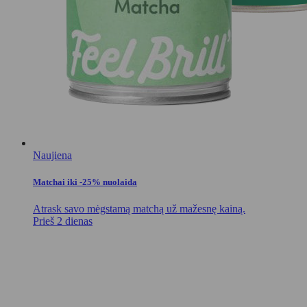
Naujiena
Matchai iki -25% nuolaida
Atrask savo mėgstamą matchą už mažesnę kainą.
Prieš 2 dienas