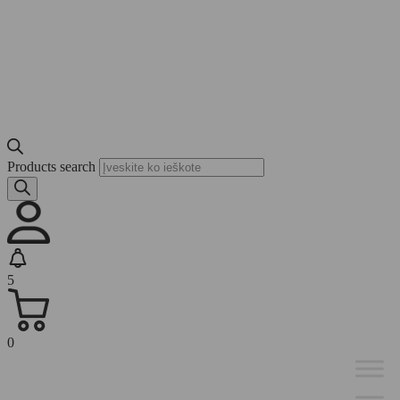
Products search
5
0