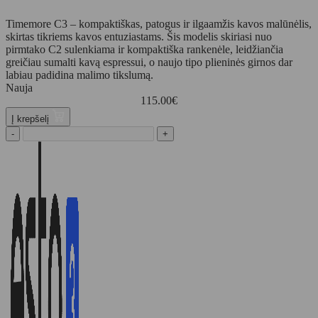
Timemore C3 – kompaktiškas, patogus ir ilgaamžis kavos malūnėlis,
skirtas tikriems kavos entuziastams. Šis modelis skiriasi nuo
pirmtako C2 sulenkiama ir kompaktiška rankenėle, leidžiančia
greičiau sumalti kavą espressui, o naujo tipo plieninės girnos dar
labiau padidina malimo tikslumą.
Nauja
115.00
€
Į krepšelį
-
+