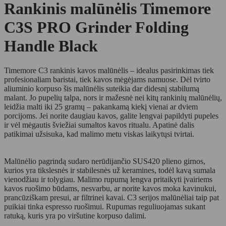
Rankinis malūnėlis Timemore
C3S PRO Grinder Folding
Handle Black
Timemore C3 rankinis kavos malūnėlis – idealus pasirinkimas tiek
profesionaliam baristai, tiek kavos mėgėjams namuose. Dėl tvirto
aliuminio korpuso šis malūnėlis suteikia dar didesnį stabilumą
malant. Jo pupelių talpa, nors ir mažesnė nei kitų rankinių malūnėlių,
leidžia malti iki 25 gramų – pakankamą kiekį vienai ar dviem
porcijoms. Jei norite daugiau kavos, galite lengvai papildyti pupeles
ir vėl mėgautis šviežiai sumaltos kavos ritualu. Apatinė dalis
patikimai užsisuka, kad malimo metu viskas laikytųsi tvirtai.
Malūnėlio pagrindą sudaro nerūdijančio SUS420 plieno girnos,
kurios yra tikslesnės ir stabilesnės už keramines, todėl kavą sumala
vienodžiau ir tolygiau. Malimo rupumą lengva pritaikyti įvairiems
kavos ruošimo būdams, nesvarbu, ar norite kavos moka kavinukui,
prancūziškam presui, ar filtrinei kavai. C3 serijos malūnėliai taip pat
puikiai tinka espresso ruošimui. Rupumas reguliuojamas sukant
ratuką, kuris yra po viršutine korpuso dalimi.