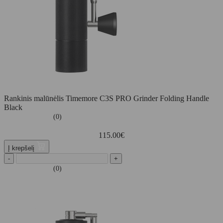
Rankinis malūnėlis Timemore C3S PRO Grinder Folding Handle
Black
(0)
115.00
€
Į krepšelį
-
+
(0)