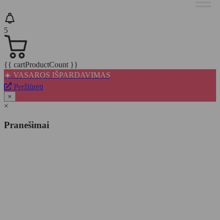
5
{{ cartProductCount }}
☀️ VASAROS IŠPARDAVIMAS
Peržiūrėti
×
×
Pranešimai