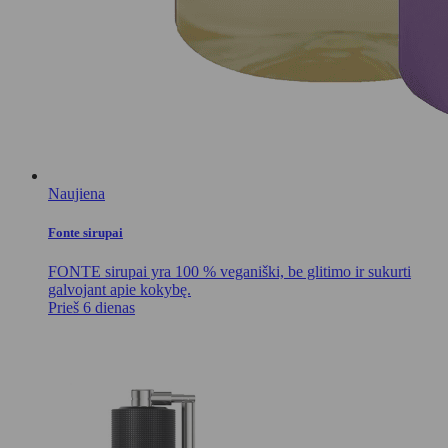
Naujiena
Fonte sirupai
FONTE sirupai yra 100 % veganiški, be glitimo ir sukurti
galvojant apie kokybę.
Prieš 6 dienas