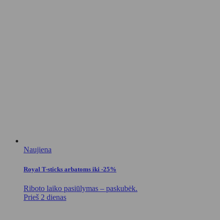
Naujiena
Royal T-sticks arbatoms iki -25%
Riboto laiko pasiūlymas – paskubėk.
Prieš 2 dienas