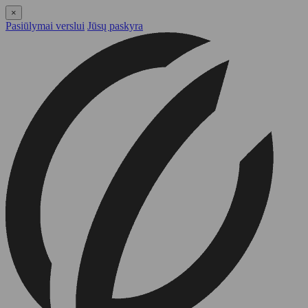
×
Pasiūlymai verslui
Jūsų paskyra