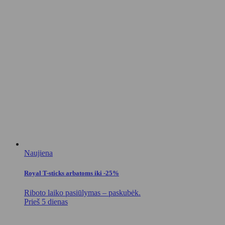
Naujiena
Royal T-sticks arbatoms iki -25%
Riboto laiko pasiūlymas – paskubėk.
Prieš 5 dienas