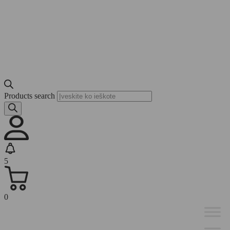
Products search
5
0