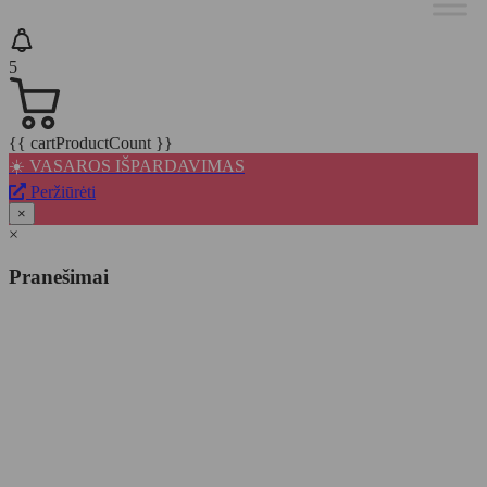
5
{{ cartProductCount }}
☀️ VASAROS IŠPARDAVIMAS
Peržiūrėti
×
×
Pranešimai