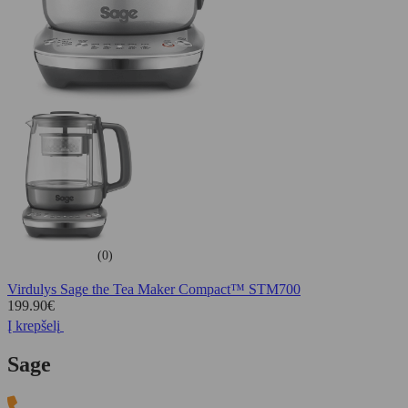
(0)
Virdulys Sage the Tea Maker Compact™ STM700
199.90
€
Į krepšelį
Sage