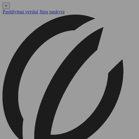
×
Pasiūlymai verslui
Jūsų paskyra