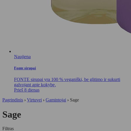
Naujiena
Fonte sirupai
FONTE sirupai yra 100 % veganiški, be glitimo ir sukurti
galvojant apie kokybę.
Prieš 8 dienas
Pagrindinis
›
Virtuvei
›
Gamintojai
›
Sage
Sage
Filtras