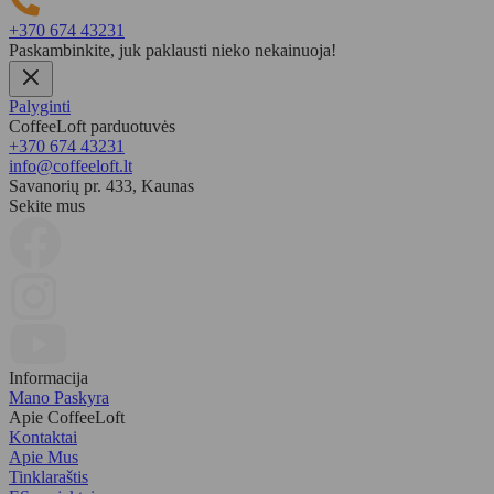
+370 674 43231
Paskambinkite, juk paklausti nieko nekainuoja!
Palyginti
CoffeeLoft parduotuvės
+370 674 43231
info@coffeeloft.lt
Savanorių pr. 433, Kaunas
Sekite mus
Informacija
Mano Paskyra
Apie CoffeeLoft
Kontaktai
Apie Mus
Tinklaraštis