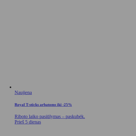
Naujiena
Royal T-sticks arbatoms iki -25%
Riboto laiko pasiūlymas – paskubėk.
Prieš 5 dienas