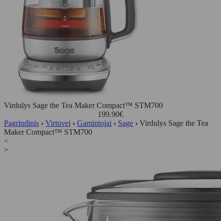
Virdulys Sage the Tea Maker Compact™ STM700
199.90
€
Pagrindinis
›
Virtuvei
›
Gamintojai
›
Sage
›
Virdulys Sage the Tea
Maker Compact™ STM700
<
>