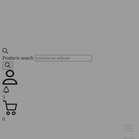
Products search
5
0