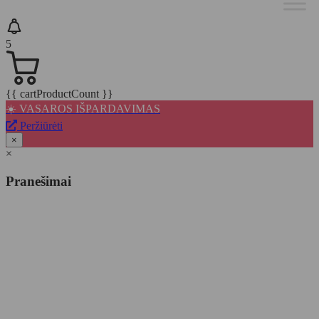
5
{{ cartProductCount }}
☀️ VASAROS IŠPARDAVIMAS
Peržiūrėti
×
×
Pranešimai