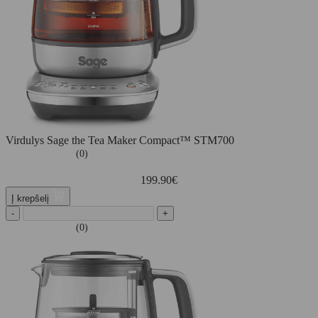
Virdulys Sage the Tea Maker Compact™ STM700
(0)
199.90
€
Į krepšelį
-
+
(0)