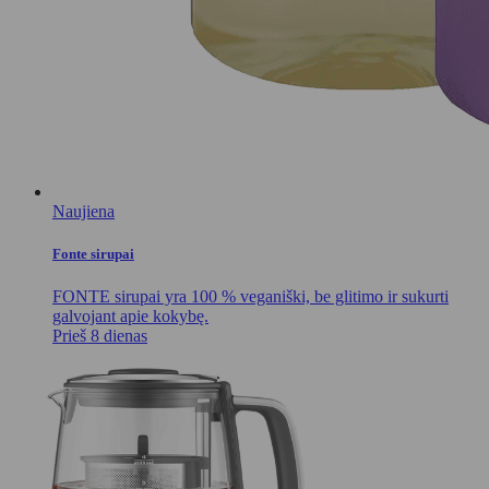
Naujiena
Fonte sirupai
FONTE sirupai yra 100 % veganiški, be glitimo ir sukurti
galvojant apie kokybę.
Prieš 8 dienas