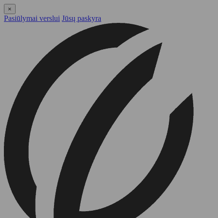
×
Pasiūlymai verslui
Jūsų paskyra