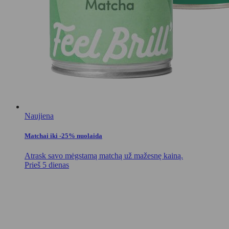
Naujiena
Matchai iki -25% nuolaida
Atrask savo mėgstamą matchą už mažesnę kainą.
Prieš 5 dienas