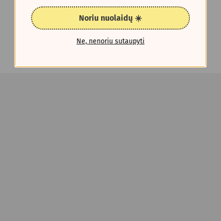
Noriu nuolaidų ☀️
Ne, nenoriu sutaupyti