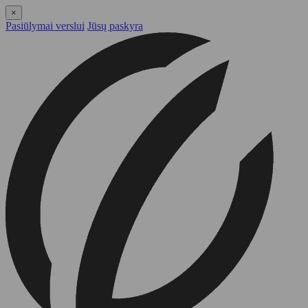
×
Pasiūlymai verslui
Jūsų paskyra