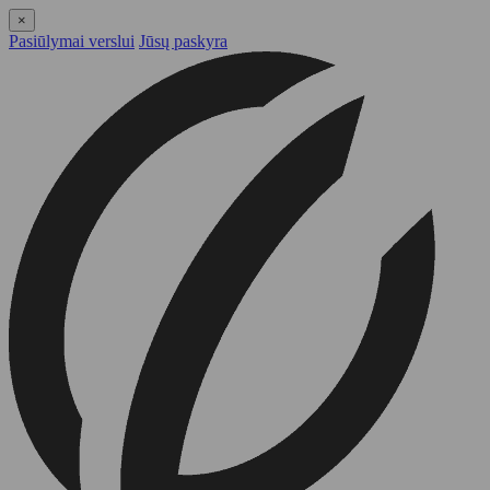
×
Pasiūlymai verslui
Jūsų paskyra