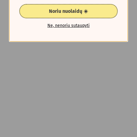
Noriu nuolaidų ☀️
Ne, nenoriu sutaupyti