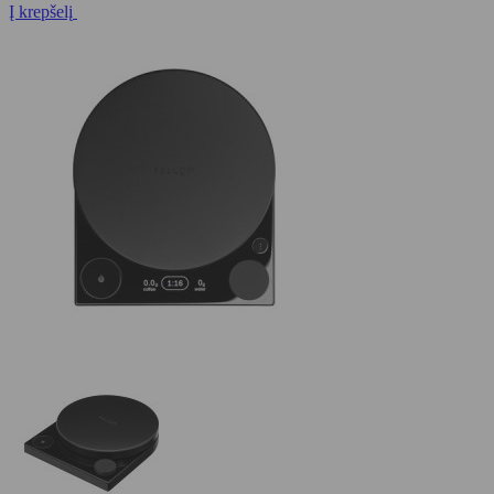
Į krepšelį