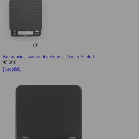
(0)
Išmaniosios svarstyklės Brewista Smart Scale II
95.00
€
Į krepšelį