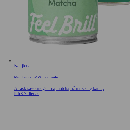
Naujiena
Matchai iki -25% nuolaida
Atrask savo mėgstamą matchą už mažesnę kainą.
Prieš 3 dienas