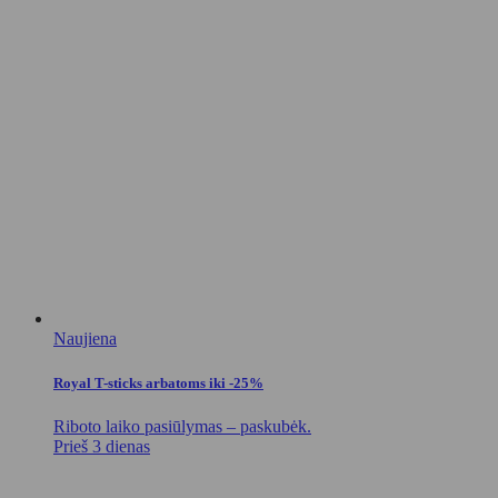
Naujiena
Royal T-sticks arbatoms iki -25%
Riboto laiko pasiūlymas – paskubėk.
Prieš 3 dienas