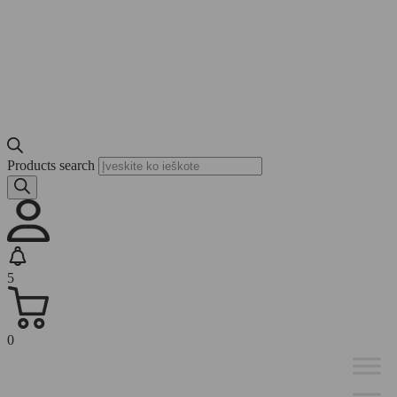
Products search
5
0