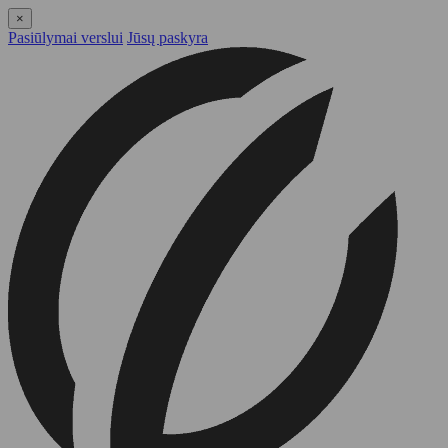
×
Pasiūlymai verslui
Jūsų paskyra