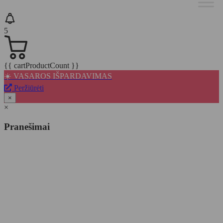
5
{{ cartProductCount }}
☀️ VASAROS IŠPARDAVIMAS
Peržiūrėti
×
×
Pranešimai