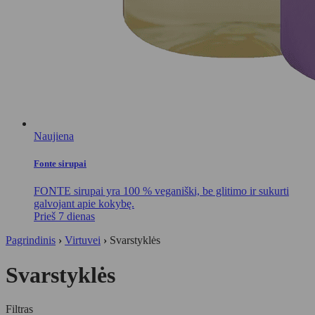
Naujiena
Fonte sirupai
FONTE sirupai yra 100 % veganiški, be glitimo ir sukurti
galvojant apie kokybę.
Prieš 7 dienas
Pagrindinis
›
Virtuvei
›
Svarstyklės
Svarstyklės
Filtras