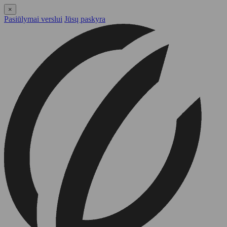
×
Pasiūlymai verslui
Jūsų paskyra