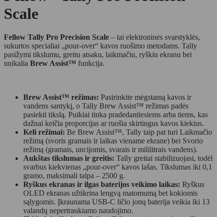
Scale
Fellow Tally Pro Precision Scale
– tai elektroninės svarstyklės,
sukurtos specialiai „pour-over“ kavos ruošimo metodams. Tally
pasižymi tikslumu, greitu atsaku, laikmačiu, ryškiu ekranu bei
unikalia
Brew Assist™
funkcija.
Brew Assist™ režimas:
Pasirinkite mėgstamą kavos ir
vandens santykį, o Tally Brew Assist™ režimas padės
pasiekti tikslą. Puikiai tinka pradedantiesiems arba tiems, kas
dažnai keičia proporcijas ar ruošia skirtingus kavos kiekius.
Keli režimai:
Be Brew Assist™, Tally taip pat turi Laikmačio
režimą (svoris gramais ir laikas viename ekrane) bei Svorio
režimą (gramais, uncijomis, svarais ir mililitrais vandens).
Aukštas tikslumas ir greitis:
Tally greitai stabilizuojasi, todėl
svarbus kiekvienas „pour-over“ kavos lašas. Tikslumas iki 0,1
gramo, maksimali talpa – 2500 g.
Ryškus ekranas ir ilgas baterijos veikimo laikas:
Ryškus
OLED ekranas užtikrina lengvą matomumą bet kokiomis
sąlygomis. Įkraunama USB-C ličio jonų baterija veikia iki 13
valandų nepertraukiamo naudojimo.