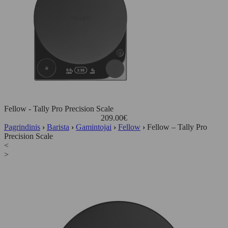
Fellow - Tally Pro Precision Scale
209.00
€
Pagrindinis
›
Barista
›
Gamintojai
›
Fellow
›
Fellow – Tally Pro
Precision Scale
<
>