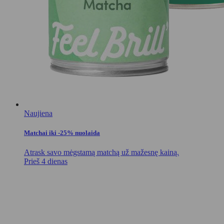
Naujiena
Matchai iki -25% nuolaida
Atrask savo mėgstamą matchą už mažesnę kainą.
Prieš 4 dienas