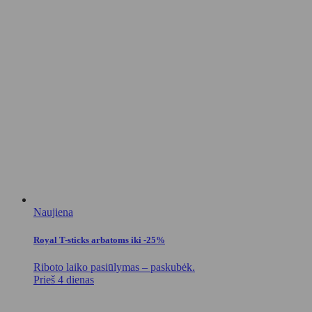
Naujiena
Royal T-sticks arbatoms iki -25%
Riboto laiko pasiūlymas – paskubėk.
Prieš 4 dienas