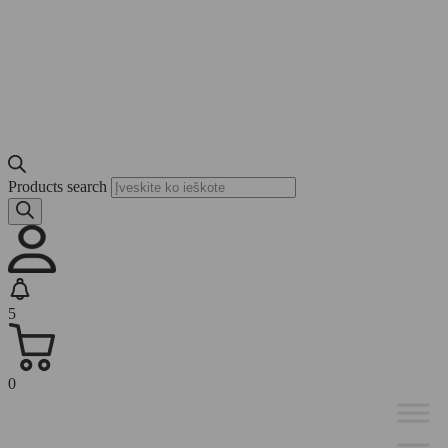
Products search
5
0