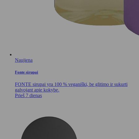
Naujiena
Fonte sirupai
FONTE sirupai yra 100 % veganiški, be glitimo ir sukurti
galvojant apie kokybę.
Prieš 7 dienas