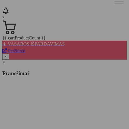
5
{{ cartProductCount }}
☀️ VASAROS IŠPARDAVIMAS
Peržiūrėti
×
×
Pranešimai