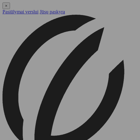
×
Pasiūlymai verslui
Jūsų paskyra