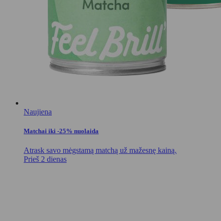
Naujiena
Matchai iki -25% nuolaida
Atrask savo mėgstamą matchą už mažesnę kainą.
Prieš 2 dienas