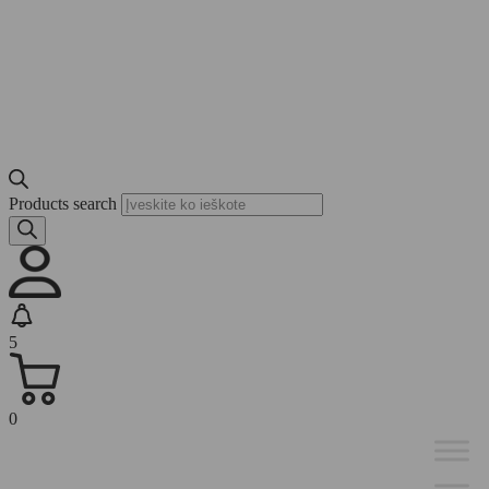
Products search
5
0