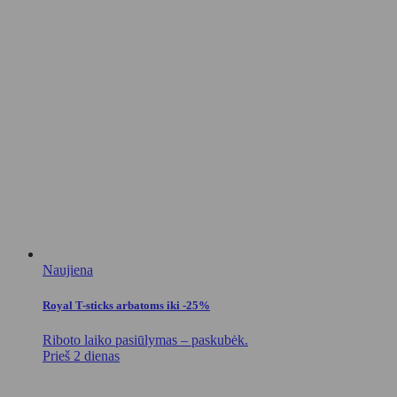
Naujiena
Royal T-sticks arbatoms iki -25%
Riboto laiko pasiūlymas – paskubėk.
Prieš 2 dienas