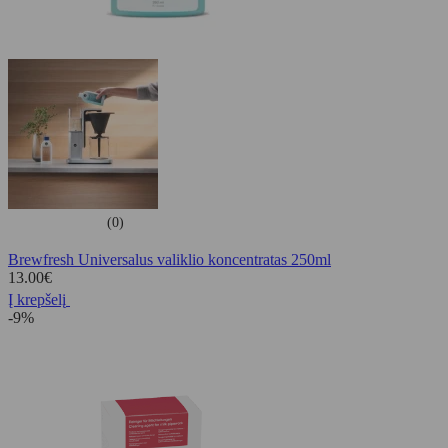
(0)
Brewfresh Universalus valiklio koncentratas 250ml
13.00
€
Į krepšelį
-9%