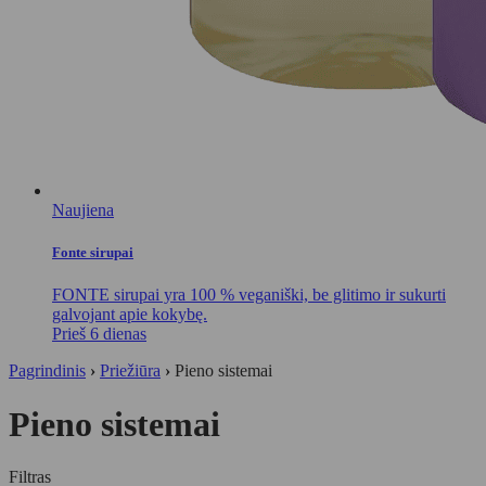
Naujiena
Fonte sirupai
FONTE sirupai yra 100 % veganiški, be glitimo ir sukurti
galvojant apie kokybę.
Prieš 6 dienas
Pagrindinis
›
Priežiūra
›
Pieno sistemai
Pieno sistemai
Filtras