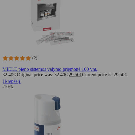
(2)
MIELE pieno sistemos valymo priemonė 100 vnt.
32.40
€
Original price was: 32.40€.
29.50
€
Current price is: 29.50€.
Į krepšelį
-10%