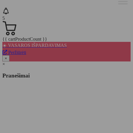
5
{{ cartProductCount }}
☀️ VASAROS IŠPARDAVIMAS
Peržiūrėti
×
×
Pranešimai