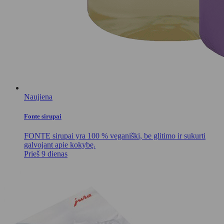
Naujiena
Fonte sirupai
FONTE sirupai yra 100 % veganiški, be glitimo ir sukurti
galvojant apie kokybę.
Prieš 9 dienas