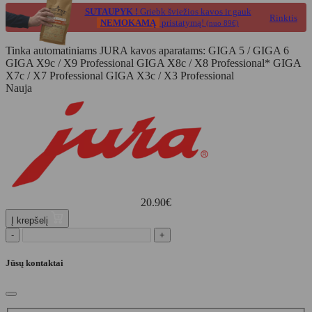
SUTAUPYK !
Griebk šviežios kavos ir gauk
Rinktis
NEMOKAMĄ
pristatymą!
(nuo 89€)
Tinka automatiniams JURA kavos aparatams: GIGA 5 / GIGA 6
GIGA X9c / X9 Professional GIGA X8c / X8 Professional* GIGA
X7c / X7 Professional GIGA X3c / X3 Professional
Nauja
20.90
€
Į krepšelį
-
+
Jūsų kontaktai