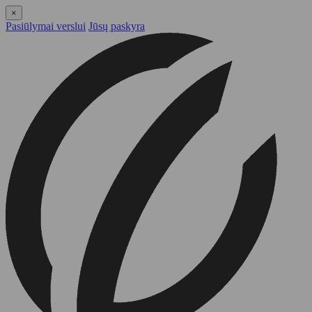
×
Pasiūlymai verslui
Jūsų paskyra