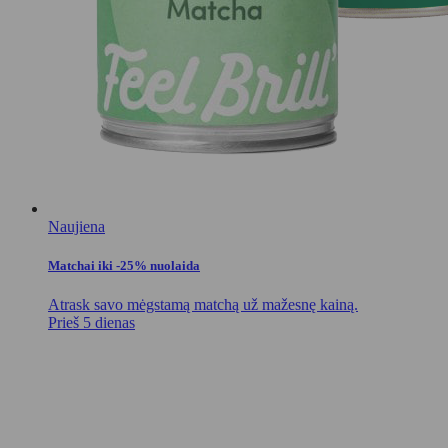
Naujiena
Matchai iki -25% nuolaida
Atrask savo mėgstamą matchą už mažesnę kainą.
Prieš 5 dienas