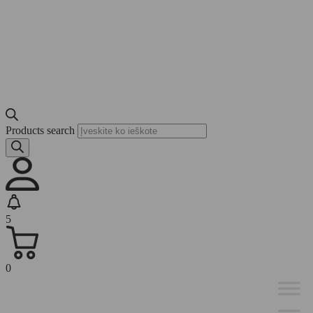
Products search
5
0