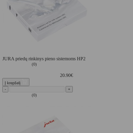
JURA priedų rinkinys pieno sistemoms HP2
(0)
20.90
€
Į krepšelį
-
+
(0)