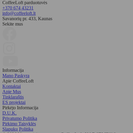
CoffeeLoft parduotuvės
+370 674 43231
info@coffeeloft.lt
Savanorių pr. 433, Kaunas
Sekite mus
Informacija
Mano Paskyra
Apie CoffeeLoft
Kontaktai
Apie Mus
Tinklaraštis
ES projektai
Pirkėjo Informacija
D.U.K.
Privatumo Politika
Pirkimo Taisyklės
Slapukų Politika