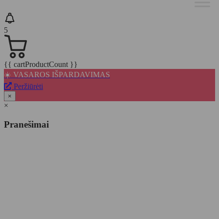
5
{{ cartProductCount }}
☀️ VASAROS IŠPARDAVIMAS
Peržiūrėti
×
×
Pranešimai