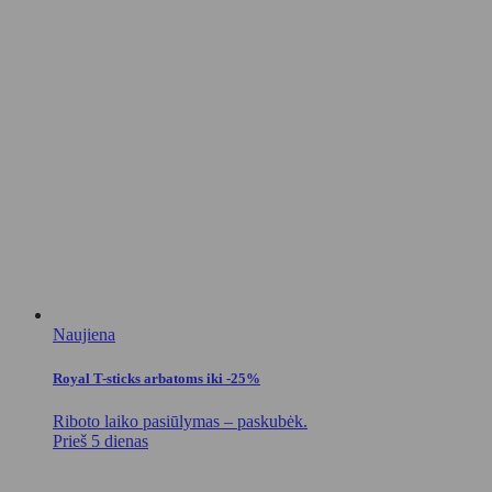
Naujiena
Royal T-sticks arbatoms iki -25%
Riboto laiko pasiūlymas – paskubėk.
Prieš 5 dienas