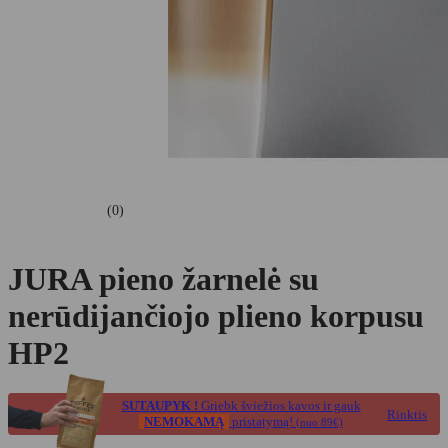
(0)
JURA pieno žarnelė su
nerūdijančiojo plieno korpusu
HP2
SUTAUPYK !
Griebk šviežios kavos ir gauk
Rinktis
NEMOKAMĄ
pristatymą!
(nuo 89€)