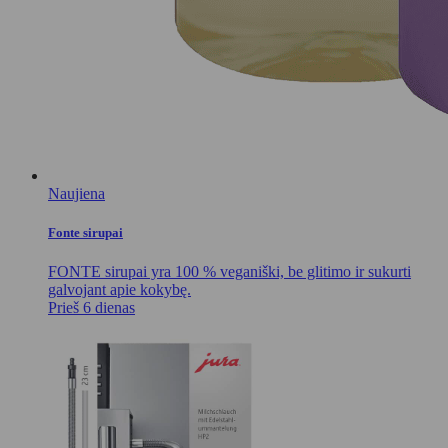
Naujiena
Fonte sirupai
FONTE sirupai yra 100 % veganiški, be glitimo ir sukurti
galvojant apie kokybę.
Prieš 6 dienas