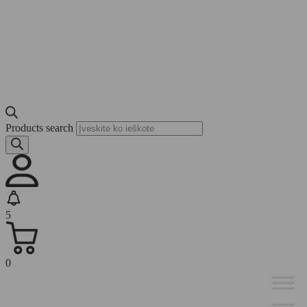
Products search
5
0