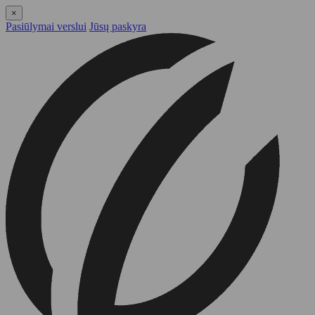
×
Pasiūlymai verslui
Jūsų paskyra