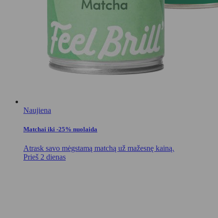
Naujiena
Matchai iki -25% nuolaida
Atrask savo mėgstamą matchą už mažesnę kainą.
Prieš 2 dienas