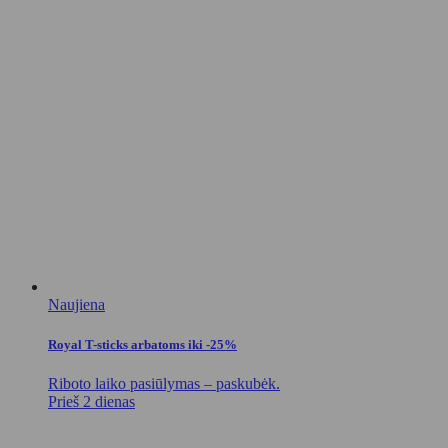
Naujiena
Royal T-sticks arbatoms iki -25%
Riboto laiko pasiūlymas – paskubėk.
Prieš 2 dienas