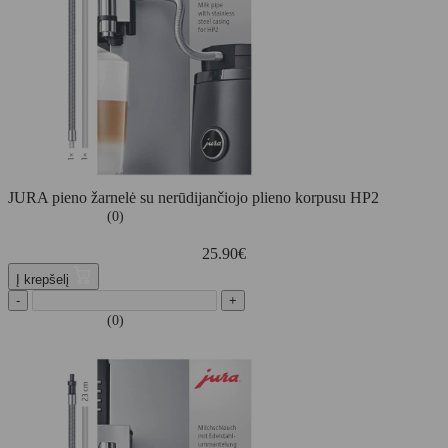
JURA pieno žarnelė su nerūdijančiojo plieno korpusu HP2
(0)
25.90
€
Į krepšelį
-
+
(0)