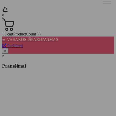
5
{{ cartProductCount }}
☀️ VASAROS IŠPARDAVIMAS
Peržiūrėti
×
×
Pranešimai