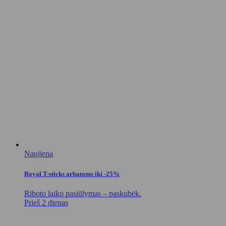
Naujiena
Royal T-sticks arbatoms iki -25%
Riboto laiko pasiūlymas – paskubėk.
Prieš 2 dienas