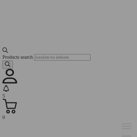
Products search
5
0