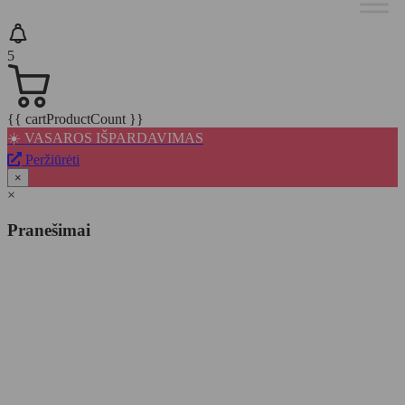
5
{{ cartProductCount }}
☀️ VASAROS IŠPARDAVIMAS
Peržiūrėti
×
×
Pranešimai