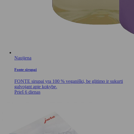
Naujiena
Fonte sirupai
FONTE sirupai yra 100 % veganiški, be glitimo ir sukurti
galvojant apie kokybę.
Prieš 6 dienas