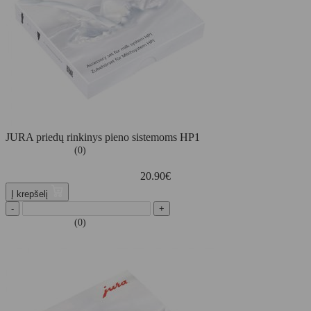
JURA priedų rinkinys pieno sistemoms HP1
(0)
20.90
€
Į krepšelį
-
+
(0)