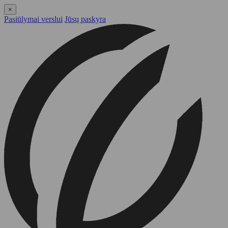
×
Pasiūlymai verslui
Jūsų paskyra