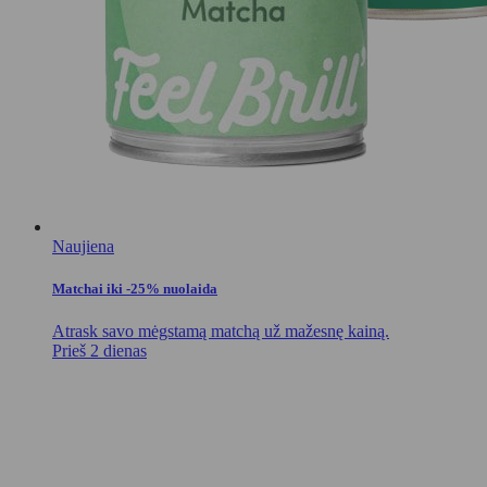
Naujiena
Matchai iki -25% nuolaida
Atrask savo mėgstamą matchą už mažesnę kainą.
Prieš 2 dienas