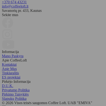
+370 674 43231
info@coffeeloft.lt
Savanorių pr. 433, Kaunas
Sekite mus
Informacija
Mano Paskyra
Apie CoffeeLoft
Kontaktai
Apie Mus
Tinklaraštis
ES projektai
Pirkėjo Informacija
D.U.K.
Privatumo Politika
Pirkimo Taisyklės
Slapukų Politika
© 2026 Visos teisės saugomos Coffee Loft. UAB "EMIVA"