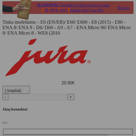
SUTAUPYK !
Griebk šviežios kavos ir gauk
Rinktis
NEMOKAMĄ
pristatymą!
(nuo 89€)
Tinka modeliams: - E6 (EN/EB)/ E60/ E600 - E8 (2015) - E80 -
ENA 8/ ENA 9 - D6/ D60 - A9 - A7 - ENA Micro 90/ ENA Micro
9/ ENA Micro 8 - WE8 (2016
20.90
€
Į krepšelį
-
+
Jūsų kontaktai