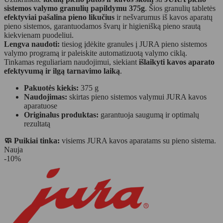
sistemos valymo granulių papildymu 375g
. Šios granulių tabletės
efektyviai pašalina pieno likučius
ir nešvarumus iš kavos aparatų
pieno sistemos, garantuodamos švarų ir higienišką pieno srautą
kiekvienam puodeliui.
Lengva naudoti:
tiesiog įdėkite granules į JURA pieno sistemos
valymo programą ir paleiskite automatizuotą valymo ciklą.
Tinkamas reguliariam naudojimui, siekiant
išlaikyti kavos aparato
efektyvumą ir ilgą tarnavimo laiką
.
Pakuotės kiekis:
375 g
Naudojimas:
skirtas pieno sistemos valymui JURA kavos
aparatuose
Originalus produktas:
garantuoja saugumą ir optimalų
rezultatą
🧼 Puikiai tinka:
visiems JURA kavos aparatams su pieno sistema.
Nauja
-10%