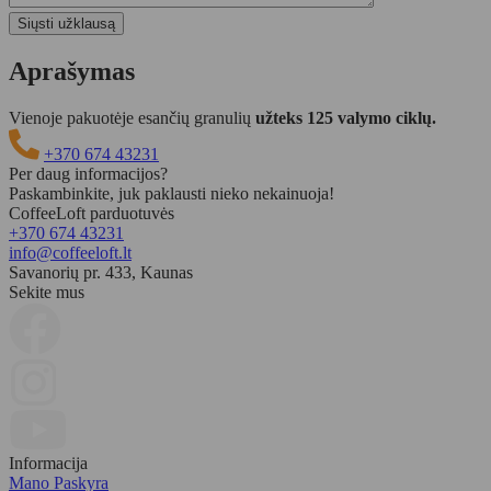
Aprašymas
Vienoje pakuotėje esančių granulių
užteks 125 valymo ciklų.
+370 674 43231
Per daug informacijos?
Paskambinkite, juk paklausti nieko nekainuoja!
CoffeeLoft parduotuvės
+370 674 43231
info@coffeeloft.lt
Savanorių pr. 433, Kaunas
Sekite mus
Informacija
Mano Paskyra