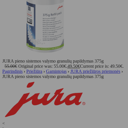
JURA pieno sistemos valymo granulių papildymas 375g
55.00
€
Original price was: 55.00€.
49.50
€
Current price is: 49.50€.
Pagrindinis
›
Priežiūra
›
Gamintojas
›
JURA priežiūros priemonės
›
JURA pieno sistemos valymo granulių papildymas 375g
<