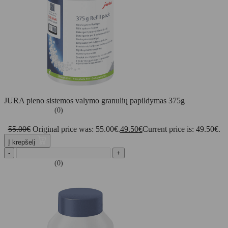
JURA pieno sistemos valymo granulių papildymas 375g
(0)
55.00
€
Original price was: 55.00€.
49.50
€
Current price is: 49.50€.
Į krepšelį
-
+
(0)