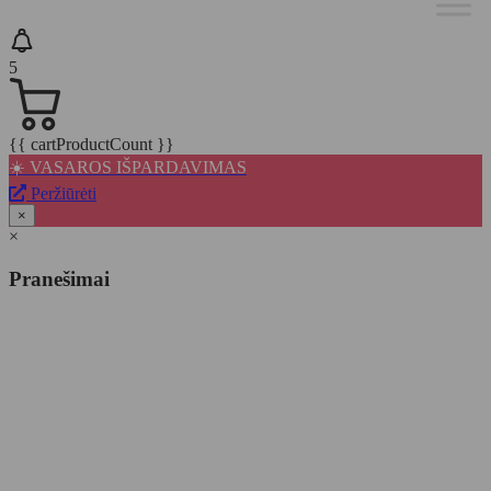
5
{{ cartProductCount }}
☀️ VASAROS IŠPARDAVIMAS
Peržiūrėti
×
×
Pranešimai