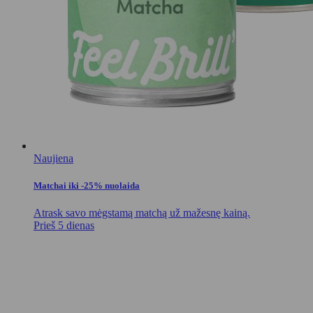
Naujiena
Matchai iki -25% nuolaida
Atrask savo mėgstamą matchą už mažesnę kainą.
Prieš 5 dienas