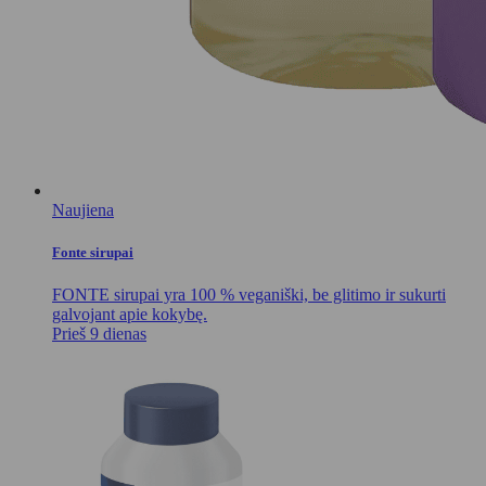
Naujiena
Fonte sirupai
FONTE sirupai yra 100 % veganiški, be glitimo ir sukurti
galvojant apie kokybę.
Prieš 9 dienas