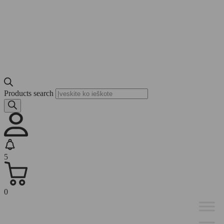
Products search
5
0