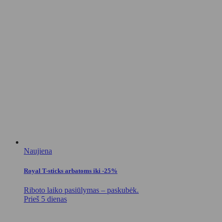
Naujiena
Royal T-sticks arbatoms iki -25%
Riboto laiko pasiūlymas – paskubėk.
Prieš 5 dienas