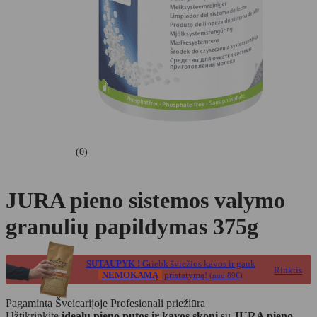
(0)
JURA pieno sistemos valymo
granulių papildymas 375g
SUTAUPYK !
Griebk šviežios kavos ir gauk
Rinktis
NEMOKAMĄ
pristatymą!
(nuo 89€)
Pagaminta Šveicarijoje
Profesionali priežiūra
Užtikrinkite
idealų pieno putos ir kavos skonį
su
JURA pieno