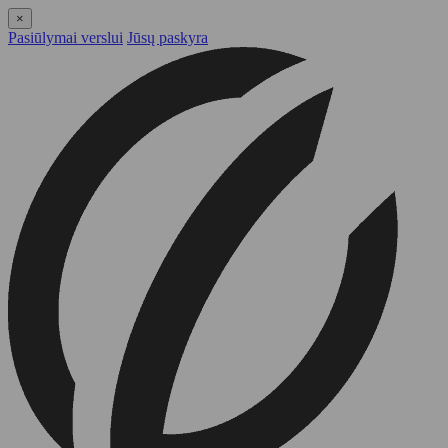
×
Pasiūlymai verslui
Jūsų paskyra