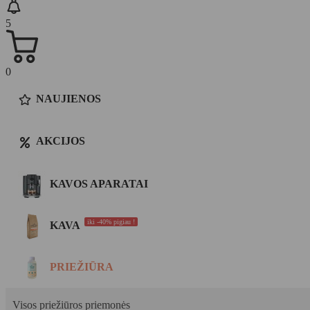
5
0
NAUJIENOS
AKCIJOS
KAVOS APARATAI
iki -40% pigiau !
KAVA
PRIEŽIŪRA
Visos priežiūros priemonės