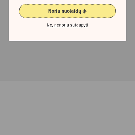
Noriu nuolaidų ☀️
Ne, nenoriu sutaupyti