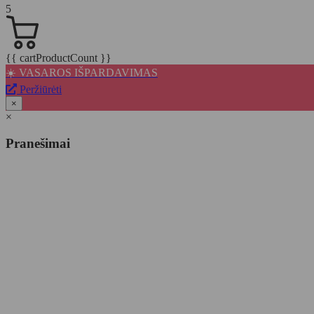
5
{{ cartProductCount }}
☀️ VASAROS IŠPARDAVIMAS
Peržiūrėti
×
×
Pranešimai