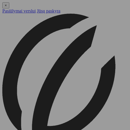
×
Pasiūlymai verslui
Jūsų paskyra