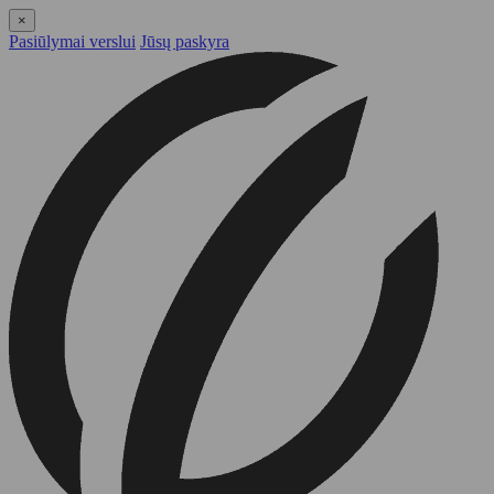
×
Pasiūlymai verslui
Jūsų paskyra