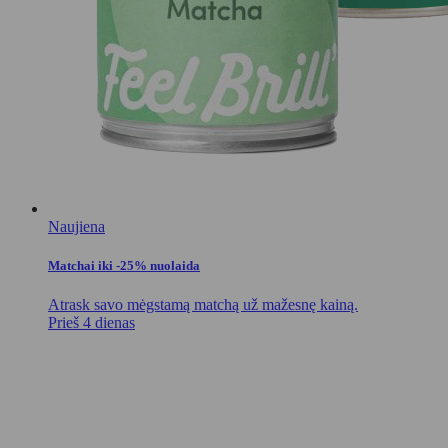
Naujiena
Matchai iki -25% nuolaida
Atrask savo mėgstamą matchą už mažesnę kainą.
Prieš 4 dienas