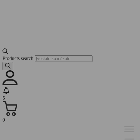
Products search
5
0