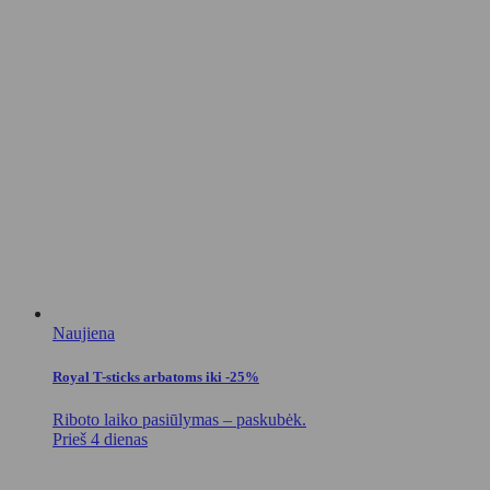
Naujiena
Royal T-sticks arbatoms iki -25%
Riboto laiko pasiūlymas – paskubėk.
Prieš 4 dienas