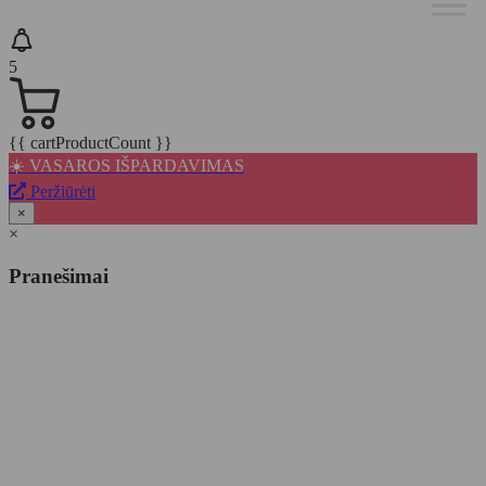
5
{{ cartProductCount }}
☀️ VASAROS IŠPARDAVIMAS
Peržiūrėti
×
×
Pranešimai