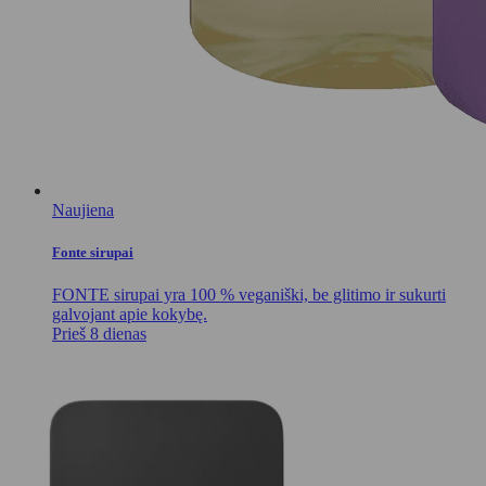
Naujiena
Fonte sirupai
FONTE sirupai yra 100 % veganiški, be glitimo ir sukurti
galvojant apie kokybę.
Prieš 8 dienas