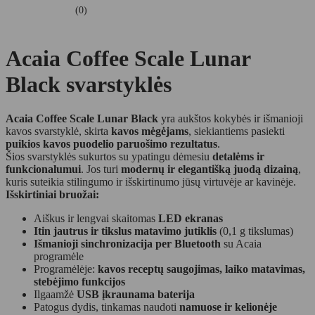
(0)
Acaia Coffee Scale Lunar
Black svarstyklės
Acaia Coffee Scale Lunar Black
yra aukštos kokybės ir išmanioji
kavos svarstyklė, skirta
kavos mėgėjams
, siekiantiems pasiekti
puikios kavos puodelio paruošimo rezultatus
.
Šios svarstyklės sukurtos su ypatingu dėmesiu
detalėms ir
funkcionalumui
. Jos turi
modernų ir elegantišką juodą dizainą
,
kuris suteikia stilingumo ir išskirtinumo jūsų virtuvėje ar kavinėje.
Išskirtiniai bruožai:
Aiškus ir lengvai skaitomas
LED ekranas
Itin jautrus ir tikslus matavimo jutiklis
(0,1 g tikslumas)
Išmanioji sinchronizacija per Bluetooth
su Acaia
programėle
Programėlėje:
kavos receptų saugojimas, laiko matavimas,
stebėjimo funkcijos
Ilgaamžė
USB įkraunama baterija
Patogus dydis, tinkamas naudoti
namuose ir kelionėje