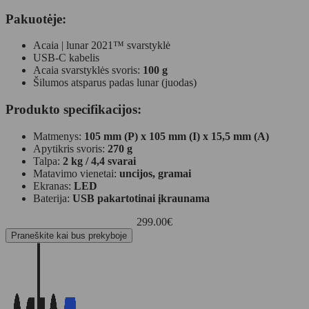
Pakuotėje:
Acaia | lunar 2021™ svarstyklė
USB-C kabelis
Acaia svarstyklės svoris:
100 g
Šilumos atsparus padas lunar (juodas)
Produkto specifikacijos:
Matmenys:
105 mm (P) x 105 mm (I) x 15,5 mm (A)
Apytikris svoris:
270 g
Talpa:
2 kg / 4,4 svarai
Matavimo vienetai:
uncijos, gramai
Ekranas:
LED
Baterija:
USB pakartotinai įkraunama
299.00
€
Praneškite kai bus prekyboje