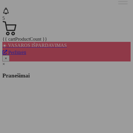
5
{{ cartProductCount }}
☀️ VASAROS IŠPARDAVIMAS
Peržiūrėti
×
×
Pranešimai