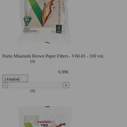
Hario Misarashi Brown Paper Filters - V60-01 - 100 vnt.
(0)
6.99
€
Į krepšelį
-
+
(0)