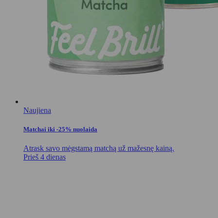
Naujiena
Matchai iki -25% nuolaida
Atrask savo mėgstamą matchą už mažesnę kainą.
Prieš 4 dienas