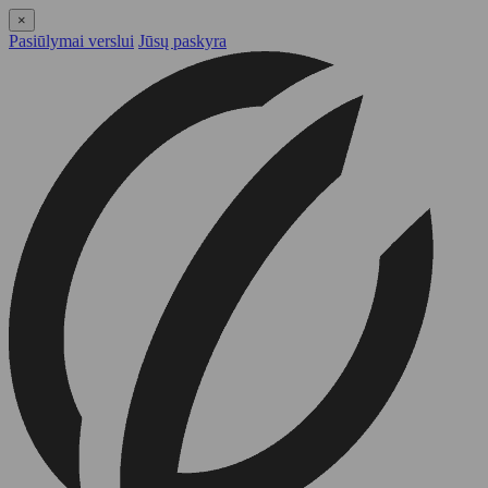
×
Pasiūlymai verslui
Jūsų paskyra