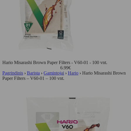
Hario Misarashi Brown Paper Filters - V60-01 - 100 vnt.
6.99
€
Pagrindinis
›
Barista
›
Gamintojai
›
Hario
›
Hario Misarashi Brown
Paper Filters – V60-01 – 100 vnt.