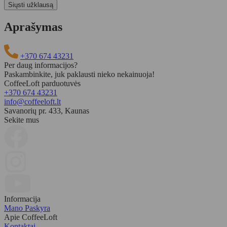
Aprašymas
+370 674 43231
Per daug informacijos?
Paskambinkite, juk paklausti nieko nekainuoja!
CoffeeLoft parduotuvės
+370 674 43231
info@coffeeloft.lt
Savanorių pr. 433, Kaunas
Sekite mus
Informacija
Mano Paskyra
Apie CoffeeLoft
Kontaktai