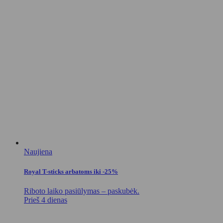
Naujiena
Royal T-sticks arbatoms iki -25%
Riboto laiko pasiūlymas – paskubėk.
Prieš 4 dienas