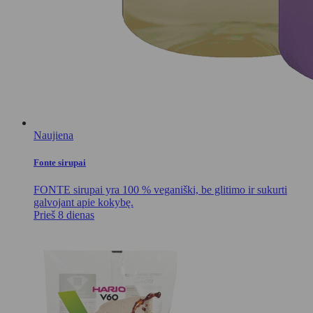
Naujiena
Fonte sirupai
FONTE sirupai yra 100 % veganiški, be glitimo ir sukurti
galvojant apie kokybę.
Prieš 8 dienas