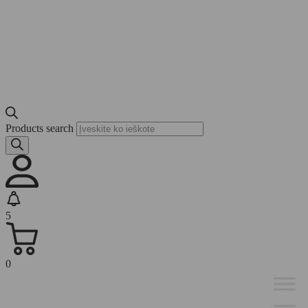
Products search
5
0